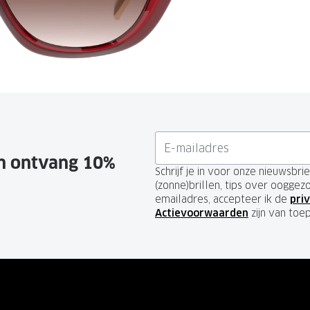
GrandOptical Zicht Plan
LECTIE
LECTIE
en ontvang 10%
Schrijf je in voor onze nieuwsbr
(zonne)brillen, tips over ooggez
emailadres, accepteer ik de
priv
Actievoorwaarden
zijn van toe