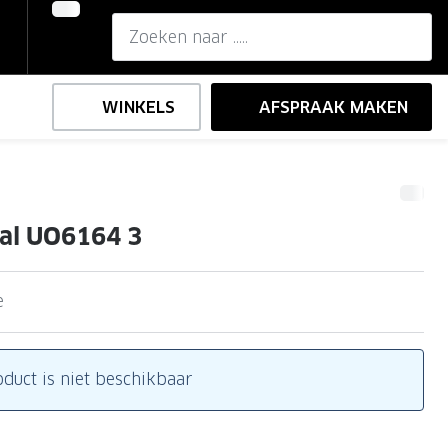
WINKELS
AFSPRAAK MAKEN
,-
ng
Onze brillenglazen
ial UO6164 3
Nikon brillenglazen
e
l op sterkte
Transitions brillenglazen
e
oduct is niet beschikbaar