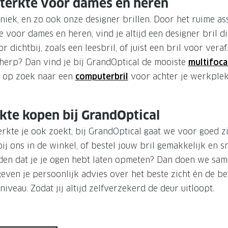
 sterkte voor dames en heren
niek, en zo ook onze designer brillen. Door het ruime as
e voor dames en heren, vind je altijd een designer bril di
r dichtbij, zoals een leesbril, of juist een bril voor veraf.
cherp? Dan vind je bij GrandOptical de mooiste
multifocal
j op zoek naar een
computerbril
voor achter je werkplek.
rkte kopen bij GrandOptical
erkte je ook zoekt, bij GrandOptical gaat we voor goed zi
ij ons in de winkel, of bestel jouw bril gemakkelijk en sne
leden dat je je ogen hebt laten opmeten? Dan doen we sa
geven je persoonlijk advies over het beste zicht én de be
veau. Zodat jij altijd zelfverzekerd de deur uitloopt.