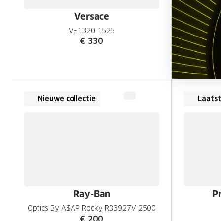
Versace
VE1320 1525
€ 330
Nieuwe collectie
Laatst
Ray-Ban
P
Optics By A$AP Rocky RB3927V 2500
€ 200