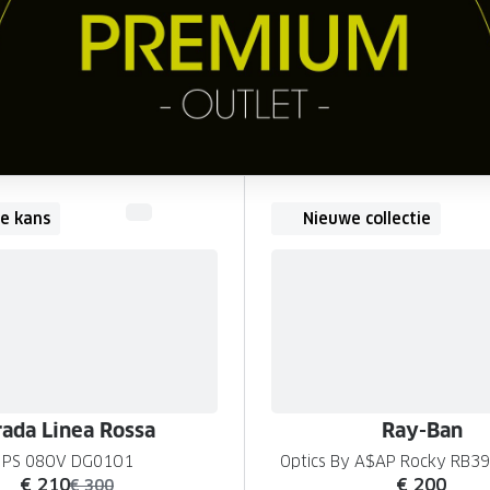
e kans
Nieuwe collectie
rada Linea Rossa
Ray-Ban
PS 08OV DG01O1
Optics By A$AP Rocky RB3
nu:
€ 210
€ 200
was:
€ 300