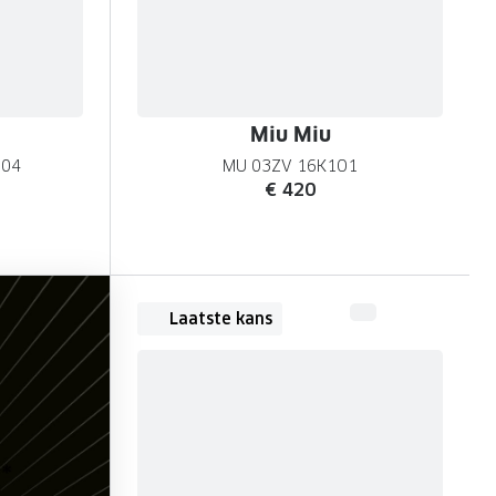
Miu Miu
804
MU 03ZV 16K1O1
€ 420
Laatste kans