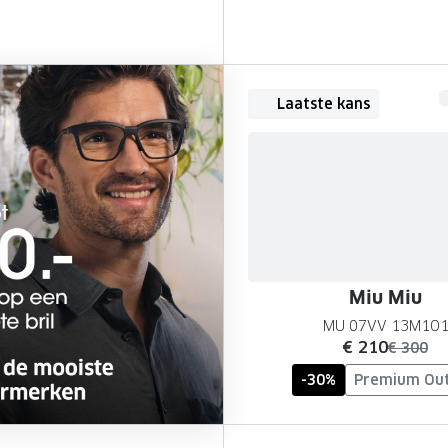
Laatste kans
Miu Miu
MU 07VV 13M1O
nu:
€ 210
was:
€ 300
-30%
Premium Out