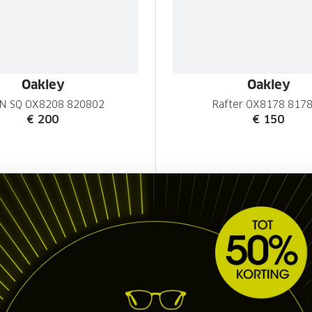
Oakley
Oakley
N SQ OX8208 820802
Rafter OX8178 817
€ 200
€ 150