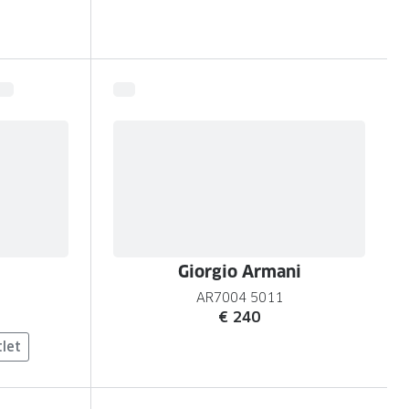
Giorgio Armani
1
AR7004 5011
€ 240
let