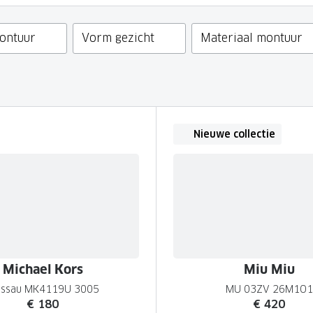
GrandOptical Zicht Plan
ontuur
Vorm gezicht
Materiaal montuur
LECTIE
LECTIE
Nieuwe collectie
Michael Kors
Miu Miu
ssau MK4119U 3005
MU 03ZV 26M1O1
€ 180
€ 420