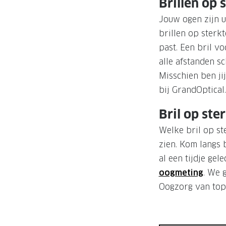
Brillen op
Jouw ogen zijn u
brillen op sterkt
past. Een bril voo
alle afstanden s
Misschien ben ji
bij GrandOptical.
Bril op ste
Welke bril op st
zien. Kom langs b
al een tijdje ge
oogmeting
. We 
Oogzorg van topni