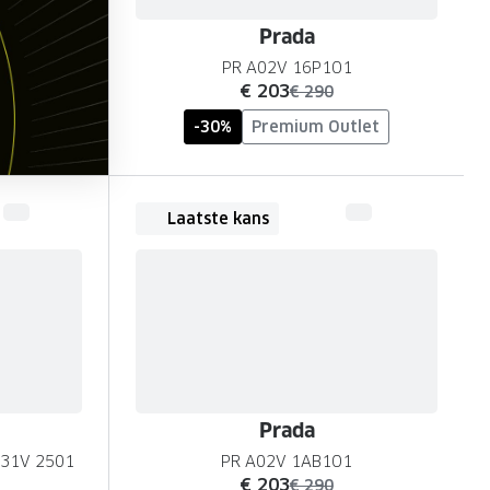
Prada
PR A02V 16P1O1
nu:
€ 203
was:
€ 290
-30%
Premium Outlet
Laatste kans
Prada
931V 2501
PR A02V 1AB1O1
nu:
€ 203
was:
€ 290