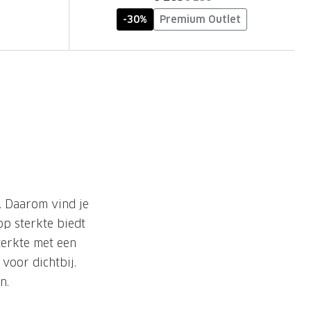
-30%
Premium Outlet
k. Daarom vind je
op sterkte biedt
terkte met een
 voor dichtbij.
n.