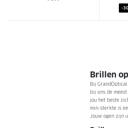
-3
Brillen o
Bij GrandOptical
bij ons de meest 
jou het beste zi
min-sterkte is ee
Jouw ogen zijn u