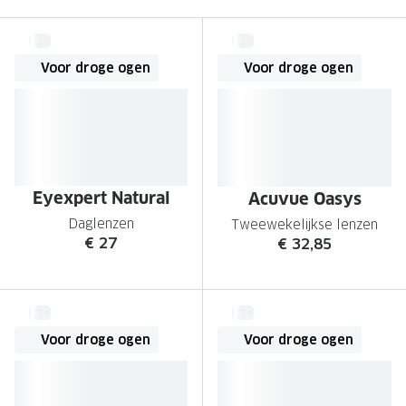
Leesbrillen
Skibrille
Nachtbrillen
MERKEN
Voor droge ogen
Voor droge ogen
Miu Miu
MERKEN
Prada
Ray-Ban
Miu Miu
Prada
Gucci
Gucci
Eyexpert Natural
Acuvue Oasys
Ray-Ban
Tom For
Daglenzen
Tweewekelijkse lenzen
€ 27
€ 32,85
Burberry
Oakley
Tom Ford
Burberr
Oakley
Saint Lau
Voor droge ogen
Voor droge ogen
Saint Laurent
Alle mer
Alle merken