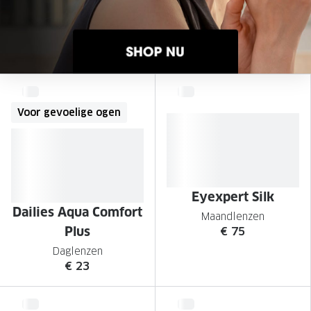
Onze brillenglazen
Nikon brillenglazen
Transitions brillenglazen
Voor gevoelige ogen
Eyexpert Silk
Dailies Aqua Comfort
Maandlenzen
Plus
€ 75
Daglenzen
€ 23