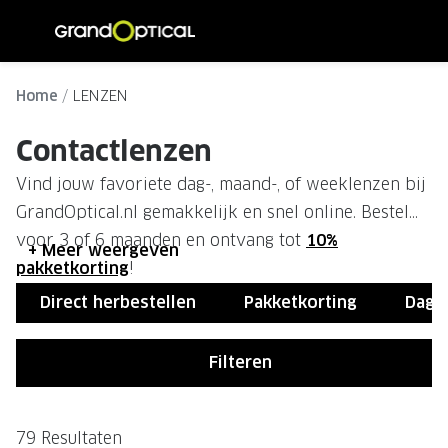
Ga
direct
naar
ALLE BRILLEN
ALLE ZO
de
Home
LENZEN
Damesbrillen
Dames zo
inhoud
Contactlenzen
Herenbrillen
Heren zo
Vind jouw favoriete dag-, maand-, of weeklenzen bij
Kinderbrillen
Kinder z
GrandOptical.nl gemakkelijk en snel online. Bestel
voor 3 of 6 maanden en ontvang tot
10%
SOORTEN BRILLEN
SOORTE
+ Meer weergeven
pakketkorting
!
Brillen op sterkte
Zonnebri
Direct herbestellen
Pakketkorting
Dagl
Multifocale brillen
Multifoca
Filteren
Blauw-violet licht brillen
Gepolari
Computerbrillen
Sportzon
79 Resultaten