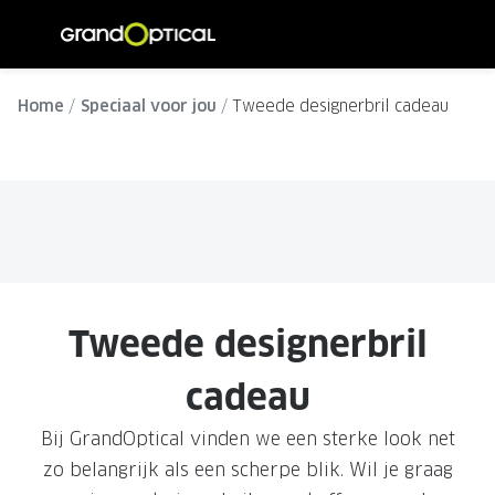
Ga
direct
naar
ALLE BRILLEN
ALLE ZO
de
Home
Speciaal voor jou
Tweede designerbril cadeau
Damesbrillen
Dames zo
inhoud
Herenbrillen
Heren zo
Kinderbrillen
Kinder z
SOORTEN BRILLEN
SOORTE
Brillen op sterkte
Zonnebri
Tweede designerbril
Multifocale brillen
Multifoca
cadeau
Blauw-violet licht brillen
Gepolari
Bij GrandOptical vinden we een sterke look net
Computerbrillen
Sportzon
zo belangrijk als een scherpe blik. Wil je graag