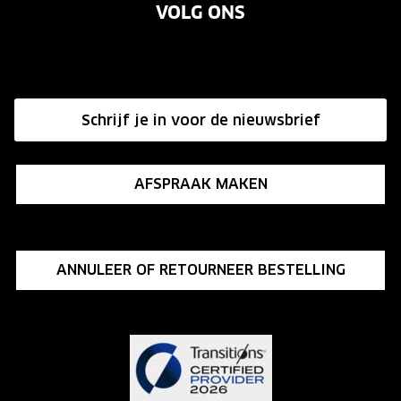
VOLG ONS
Vacatures
Annuleer of retourneer een bestelling
Onze winkels
Hier de overeenkomst ontbinden
Affiliate programma
Schrijf je in voor de nieuwsbrief
Influencer programma
AFSPRAAK MAKEN
ANNULEER OF RETOURNEER BESTELLING