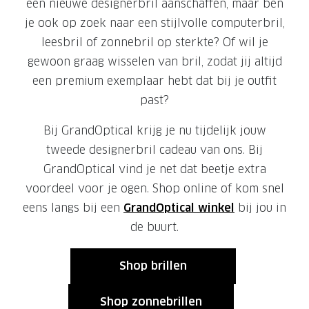
Leesbrillen
Skibrille
een nieuwe designerbril aanschaffen, maar ben
je ook op zoek naar een stijlvolle computerbril,
Nachtbrillen
MERKEN
leesbril of zonnebril op sterkte? Of wil je
Miu Miu
MERKEN
gewoon graag wisselen van bril, zodat jij altijd
een premium exemplaar hebt dat bij je outfit
Prada
Ray-Ban
past?
Miu Miu
Prada
Bij GrandOptical krijg je nu tijdelijk jouw
Gucci
Gucci
tweede designerbril cadeau van ons. Bij
Ray-Ban
Tom For
GrandOptical vind je net dat beetje extra
voordeel voor je ogen. Shop online of kom snel
Burberry
Oakley
eens langs bij een
GrandOptical winkel
bij jou in
Tom Ford
Burberr
de buurt.
Oakley
Saint Lau
Shop brillen
Saint Laurent
Alle mer
Shop zonnebrillen
Alle merken