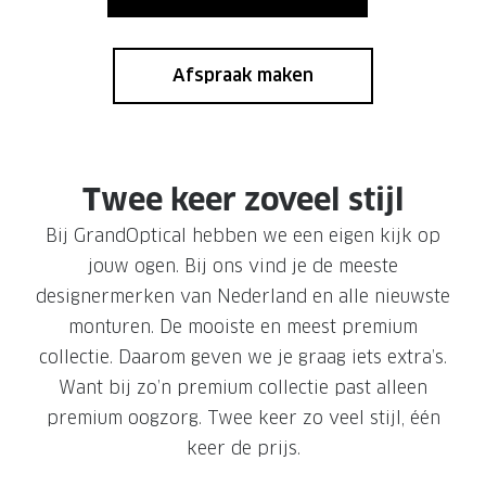
NIEUWE 
NIEUWE COLLECTIE
ACTIES 
Afspraak maken
Premium O
ACTIES VOOR JOU
Jouw complete merkbril voor 239,-
Tweede d
Tweede designerbril cadeau
Tot 200,
sterkte
Twee keer zoveel stijl
Tot 200.- korting op een complete
merkbril
Alle actie
Bij GrandOptical hebben we een eigen kijk op
jouw ogen. Bij ons vind je de meeste
Premium Outlet: tot 50% korting
designermerken van Nederland en alle nieuwste
Alle acties
monturen. De mooiste en meest premium
collectie. Daarom geven we je graag iets extra’s.
BRILABONNEMENT
Want bij zo’n premium collectie past alleen
premium oogzorg. Twee keer zo veel stijl, één
GrandOptical Zicht Plan
keer de prijs.
BRILLENGLAZEN