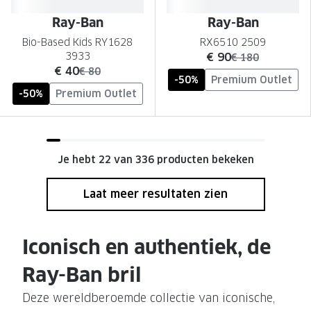
Ray-Ban
Ray-Ban
Bio-Based Kids RY1628
RX6510 2509
nu:
3933
€ 90
was:
€ 180
nu:
€ 40
was:
€ 80
-50%
Premium Outlet
-50%
Premium Outlet
Je hebt 22 van 336 producten bekeken
Laat meer resultaten zien
Iconisch en authentiek, de
Ray-Ban bril
Deze wereldberoemde collectie van iconische,