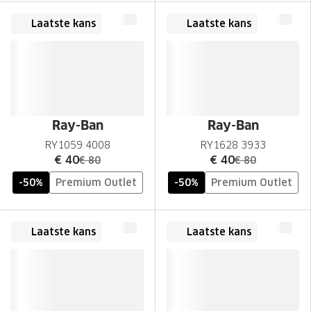
Laatste kans
Laatste kans
Ray-Ban
Ray-Ban
RY1059 4008
RY1628 3933
nu:
nu:
€ 40
€ 40
was:
was:
€ 80
€ 80
-50%
Premium Outlet
-50%
Premium Outlet
Laatste kans
Laatste kans