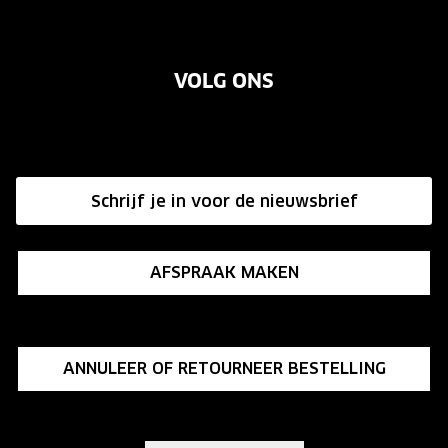
Contact
Oogmeting
Over ons
Garanties
Merken
VOLG ONS
Vacatures
Annuleer of retourneer een bestelling
Onze winkels
Hier de overeenkomst ontbinden
Affiliate programma
Schrijf je in voor de nieuwsbrief
Influencer programma
AFSPRAAK MAKEN
ANNULEER OF RETOURNEER BESTELLING