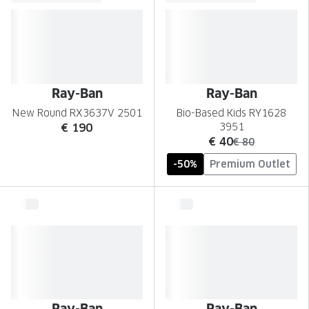
Ray-Ban
Ray-Ban
New Round RX3637V 2501
Bio-Based Kids RY1628
€ 190
3951
nu:
€ 40
was:
€ 80
-50%
Premium Outlet
Ray-Ban
Ray-Ban