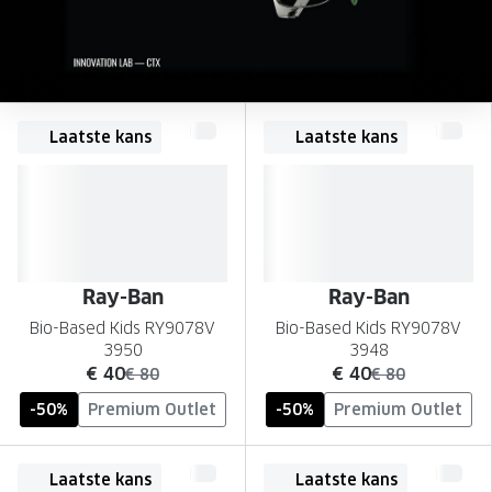
Onze brillenglazen
Nikon brillenglazen
Transitions brillenglazen
Laatste kans
Laatste kans
Ray-Ban
Ray-Ban
Bio-Based Kids RY9078V
Bio-Based Kids RY9078V
3950
3948
nu:
nu:
€ 40
€ 40
was:
was:
€ 80
€ 80
-50%
Premium Outlet
-50%
Premium Outlet
Laatste kans
Laatste kans