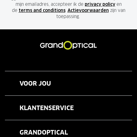
mijn emailadres, accepteer ik de
privacy policy
en
de
terms and conditions
.
Actievoorwaarden
zijn van
toepassing.
VOOR JOU
Brillen
KLANTENSERVICE
Zonnebrillen
Veelgestelde vragen
Contactlenzen
GRANDOPTICAL