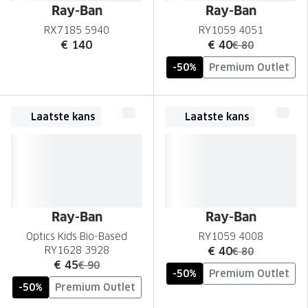
Ray-Ban
Ray-Ban
RX7185 5940
RY1059 4051
nu:
€ 140
€ 40
was:
€ 80
-50%
Premium Outlet
Laatste kans
Laatste kans
Ray-Ban
Ray-Ban
Optics Kids Bio-Based
RY1059 4008
nu:
RY1628 3928
€ 40
was:
€ 80
nu:
€ 45
was:
€ 90
-50%
Premium Outlet
-50%
Premium Outlet