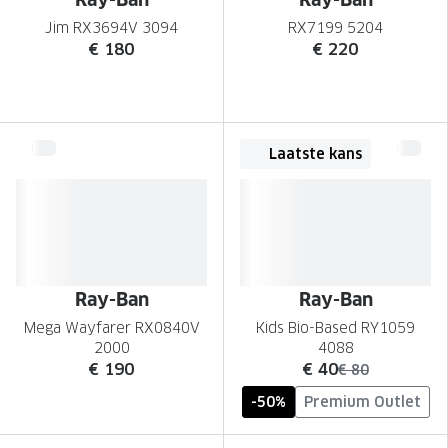
Jim RX3694V 3094
RX7199 5204
€ 180
€ 220
Laatste kans
Ray-Ban
Ray-Ban
Mega Wayfarer RX0840V
Kids Bio-Based RY1059
2000
4088
nu:
€ 190
€ 40
was:
€ 80
-50%
Premium Outlet