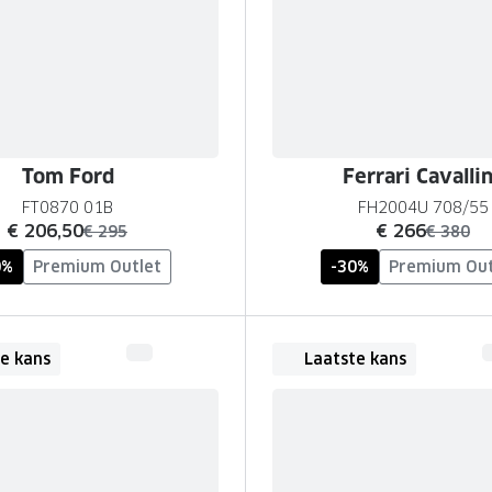
Tom Ford
Ferrari Cavalli
FT0870 01B
FH2004U 708/55
nu:
nu:
€ 206,50
€ 266
was:
was:
€ 295
€ 380
0%
Premium Outlet
-30%
Premium Out
e kans
Laatste kans