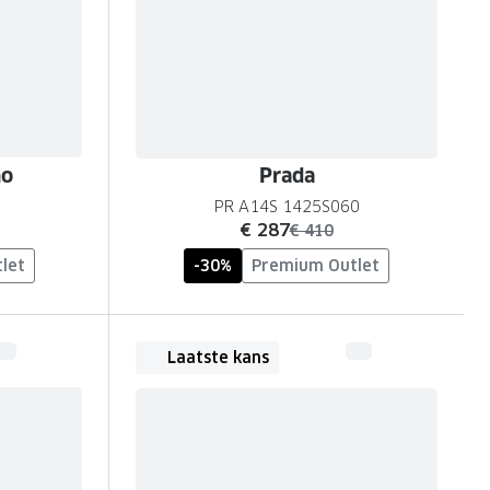
no
Prada
PR A14S 1425S060
nu:
€ 287
was:
€ 410
let
-30%
Premium Outlet
Laatste kans