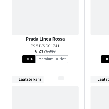
Prada Linea Rossa
PS 51VS DG1741
nu:
€ 217
was:
€ 310
-30%
Premium Outlet
-3
Laatste kans
Laatst