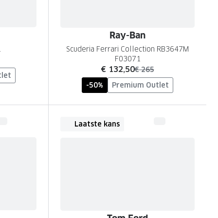
Ray-Ban
1
Scuderia Ferrari Collection RB3647M
F03071
nu:
€ 132,50
was:
€ 265
let
-50%
Premium Outlet
Laatste kans