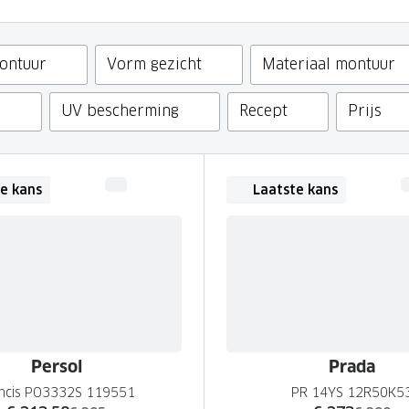
GrandOptical Zicht Plan
ontuur
Vorm gezicht
Materiaal montuur
LECTIE
LECTIE
d
UV bescherming
Recept
Prijs
e kans
Laatste kans
Persol
Prada
ncis PO3332S 119551
PR 14YS 12R50K5