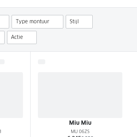
Type montuur
Stijl
Actie
Miu Miu
3
MU 06ZS