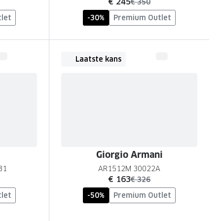
nu:
€ 245
was:
€ 350
let
-30%
Premium Outlet
Laatste kans
Giorgio Armani
31
AR1512M 30022A
nu:
€ 163
was:
€ 326
let
-50%
Premium Outlet