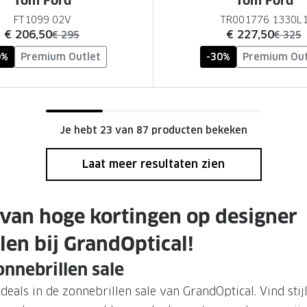
Tom Ford
Tom Ford
FT1099 02V
TR001776 1330L
nu:
nu:
€ 206,50
€ 227,50
was:
was:
€ 295
€ 325
0%
Premium Outlet
-30%
Premium Out
Je hebt 23 van 87 producten bekeken
Laat meer resultaten zien
 van hoge kortingen op designer
len bij GrandOptical!
zonnebrillen sale
deals in de zonnebrillen sale van GrandOptical. Vind sti