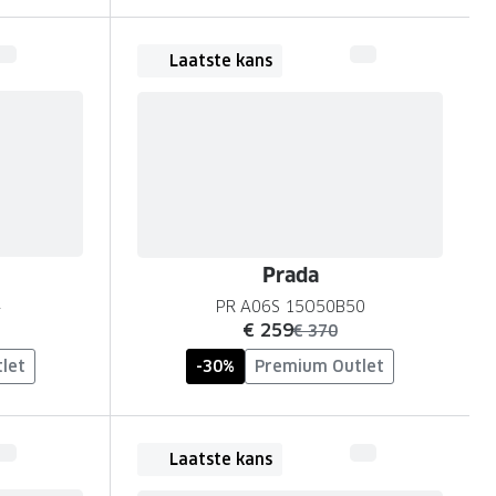
Laatste kans
Prada
4
PR A06S 15O50B50
nu:
€ 259
was:
€ 370
let
-30%
Premium Outlet
Laatste kans