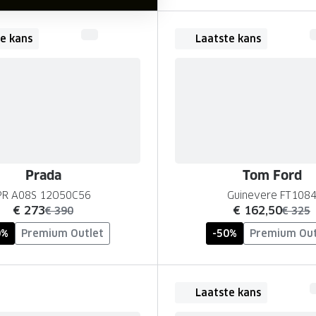
e kans
Laatste kans
Prada
Tom Ford
PR A08S 12O50C56
Guinevere FT108
nu:
nu:
€ 273
€ 162,50
was:
was:
€ 390
€ 325
0%
Premium Outlet
-50%
Premium Out
Laatste kans