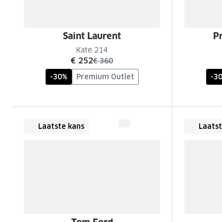
Saint Laurent
P
Kate 214
nu:
€ 252
was:
€ 360
-30%
Premium Outlet
-3
Laatste kans
Laatst