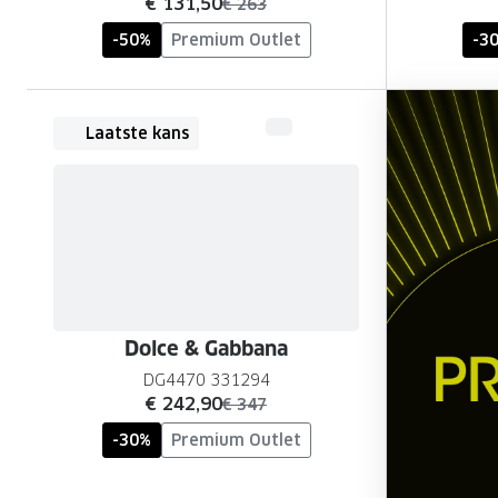
nu:
€ 131,50
was:
€ 263
-50%
Premium Outlet
-3
Laatste kans
Dolce & Gabbana
DG4470 331294
nu:
€ 242,90
was:
€ 347
-30%
Premium Outlet