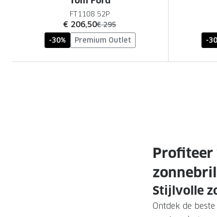
Tom Ford
FT1108 52P
nu:
€ 206,50
was:
€ 295
-30%
Premium Outlet
-3
Profiteer
zonnebril
Stijlvolle 
Ontdek de beste 