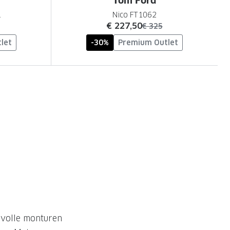
Tom Ford
1
Nico FT1062
nu:
€ 227,50
was:
€ 325
let
-30%
Premium Outlet
jlvolle monturen