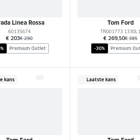
rada Linea Rossa
Tom Ford
60135674
TR001773 1330L
nu:
nu:
€ 203
€ 269,50
was:
was:
€ 290
€ 385
0%
Premium Outlet
-30%
Premium Out
e kans
Laatste kans