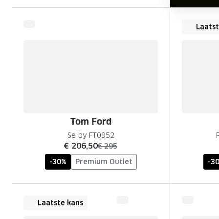
Laatst
Tom Ford
Selby FT0952
nu:
€ 206,50
was:
€ 295
-30%
Premium Outlet
-3
Laatste kans