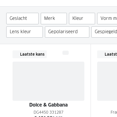
Nachtlenzen
Saint Laurent
Saint Laurent
Computerbrillen
Sportzonnebrillen
Droge ogen
Klantenservice
Alle merken
Alle merken
Filter
Geslacht
Merk
Kleur
Vorm m
Lenzen direct herbestellen
Leesbrillen
Skibrillen
Contactformulier
NIEUWE COL
NIEUWE COL
Nachtbrillen
Verhuizing doorgeven
Lens kleur
Gepolariseerd
Gespiegel
Laatste kans
Laatst
Dolce & Gabbana
DG4450 331287
Fra