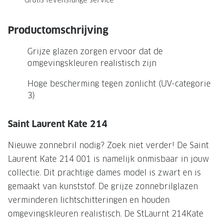
NIEUWE 
NIEUWE COLLECTIE
ACTIES 
Productomschrijving
Premium O
ACTIES VOOR JOU
Grijze glazen zorgen ervoor dat de
Jouw complete merkbril voor 239,-
Tweede d
omgevingskleuren realistisch zijn
Tweede designerbril cadeau
Tot 200,
Hoge bescherming tegen zonlicht (UV-categorie
sterkte
Tot 200.- korting op een complete
3)
merkbril
Alle actie
Saint Laurent Kate 214
Premium Outlet: tot 50% korting
Alle acties
Nieuwe zonnebril nodig? Zoek niet verder! De Saint
Laurent Kate 214 001 is namelijk onmisbaar in jouw
BRILABONNEMENT
collectie. Dit prachtige dames model is zwart en is
gemaakt van kunststof. De grijze zonnebrilglazen
GrandOptical Zicht Plan
verminderen lichtschitteringen en houden
BRILLENGLAZEN
omgevingskleuren realistisch. De StLaurnt 214Kate