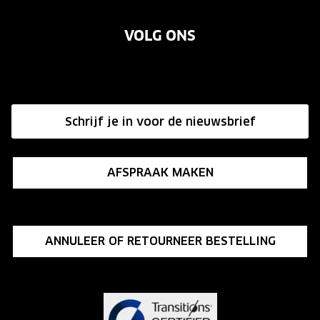
Over ons
Garanties
Merken
VOLG ONS
Vacatures
Annuleer of retourneer een bestelling
Onze winkels
Hier de overeenkomst ontbinden
Affiliate programma
Schrijf je in voor de nieuwsbrief
Influencer programma
AFSPRAAK MAKEN
ANNULEER OF RETOURNEER BESTELLING