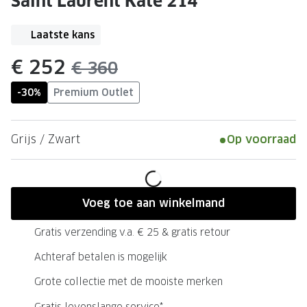
Saint Laurent Kate 214
Leesbrillen
Skibrille
Nachtbrillen
MERKEN
Laatste kans
Miu Miu
MERKEN
nu:
€ 252
was:
€ 360
Prada
Ray-Ban
-30%
Premium Outlet
Miu Miu
Prada
Gucci
Gucci
Grijs / Zwart
Op voorraad
Ray-Ban
Tom For
Burberry
Oakley
Voeg toe aan winkelmand
Tom Ford
Burberr
Gratis verzending v.a. € 25 & gratis retour
Oakley
Saint Lau
Achteraf betalen is mogelijk
Saint Laurent
Alle mer
Grote collectie met de mooiste merken
Alle merken
Gratis levenslange service*