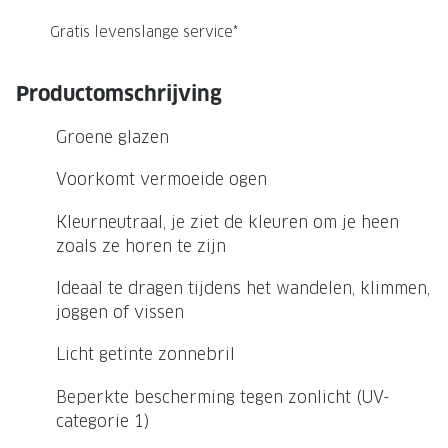
NIEUWE 
Gratis levenslange service*
NIEUWE COLLECTIE
ACTIES 
Premium O
ACTIES VOOR JOU
Productomschrijving
Jouw complete merkbril voor 239,-
Tweede d
Groene glazen
Tweede designerbril cadeau
Tot 200,
sterkte
Voorkomt vermoeide ogen
Tot 200.- korting op een complete
merkbril
Alle actie
Kleurneutraal, je ziet de kleuren om je heen
zoals ze horen te zijn
Premium Outlet: tot 50% korting
Ideaal te dragen tijdens het wandelen, klimmen,
Alle acties
joggen of vissen
BRILABONNEMENT
Licht getinte zonnebril
GrandOptical Zicht Plan
Beperkte bescherming tegen zonlicht (UV-
categorie 1)
BRILLENGLAZEN