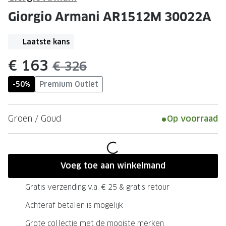
Leesbrillen
Skibrille
Giorgio Armani AR1512M 30022A
Nachtbrillen
MERKEN
Miu Miu
Laatste kans
MERKEN
Prada
Ray-Ban
nu:
€ 163
was:
€ 326
Miu Miu
Prada
-50%
Premium Outlet
Gucci
Gucci
Groen / Goud
Op voorraad
Ray-Ban
Tom For
Burberry
Oakley
Tom Ford
Burberr
Voeg toe aan winkelmand
Oakley
Saint Lau
Gratis verzending v.a. € 25 & gratis retour
Saint Laurent
Alle mer
Achteraf betalen is mogelijk
Alle merken
Grote collectie met de mooiste merken