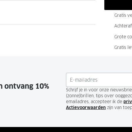
GrandOptical Zicht Plan
Gratis ve
Achteraf
LECTIE
LECTIE
Grote co
Gratis l
en ontvang 10%
Schrijf je in voor onze nieuwsbr
(zonne)brillen, tips over ooggez
emailadres, accepteer ik de
priv
Actievoorwaarden
zijn van toe