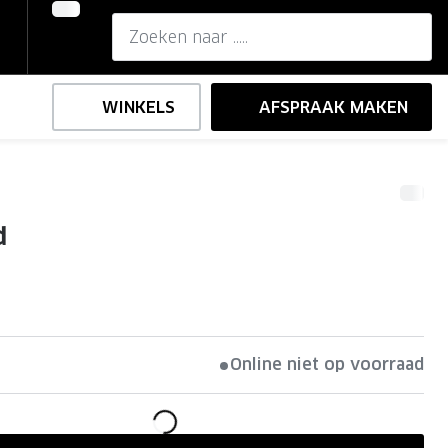
WINKELS
AFSPRAAK MAKEN
,-
ng
Onze brillenglazen
d
Nikon brillenglazen
e
l op sterkte
Transitions brillenglazen
Online niet op voorraad