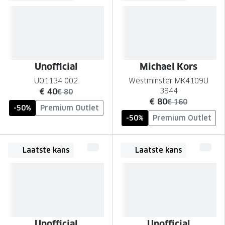
Unofficial
Michael Kors
UO1134 002
Westminster MK4109U
nu:
€ 40
3944
was:
€ 80
nu:
€ 80
was:
€ 160
-50%
Premium Outlet
-50%
Premium Outlet
Laatste kans
Laatste kans
Unofficial
Unofficial