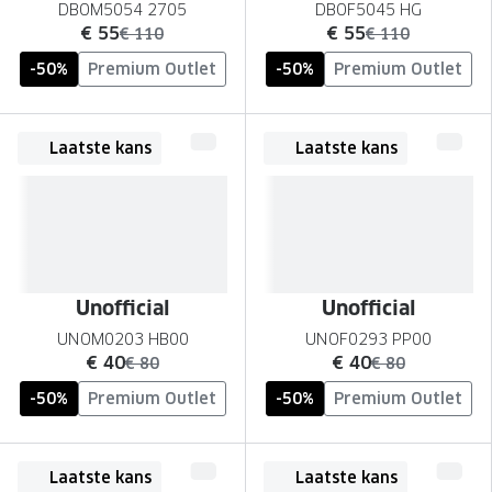
DBOM5054 2705
DBOF5045 HG
nu:
nu:
€ 55
€ 55
was:
was:
€ 110
€ 110
-50%
Premium Outlet
-50%
Premium Outlet
Laatste kans
Laatste kans
Unofficial
Unofficial
UNOM0203 HB00
UNOF0293 PP00
nu:
nu:
€ 40
€ 40
was:
was:
€ 80
€ 80
-50%
Premium Outlet
-50%
Premium Outlet
Laatste kans
Laatste kans