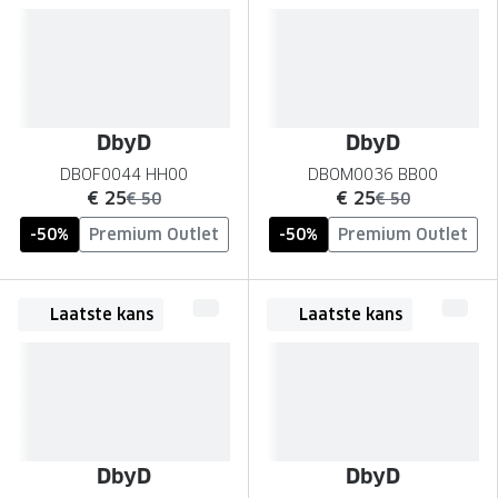
DbyD
DbyD
DBOF0044 HH00
DBOM0036 BB00
nu:
nu:
€ 25
€ 25
was:
was:
€ 50
€ 50
-50%
Premium Outlet
-50%
Premium Outlet
Laatste kans
Laatste kans
DbyD
DbyD