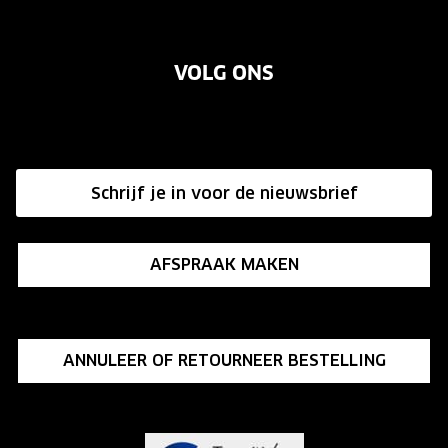
Oogmeting
Over ons
Garanties
Merken
VOLG ONS
Vacatures
Annuleer of retourneer een bestelling
Onze winkels
Hier de overeenkomst ontbinden
Affiliate programma
Schrijf je in voor de nieuwsbrief
Influencer programma
AFSPRAAK MAKEN
ANNULEER OF RETOURNEER BESTELLING