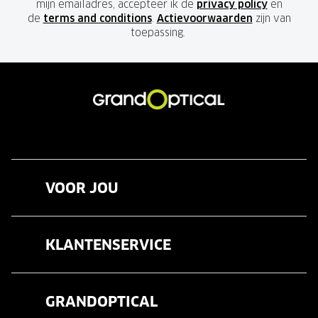
mijn emailadres, accepteer ik de
privacy policy
en
de
terms and conditions
.
Actievoorwaarden
zijn van
toepassing.
VOOR JOU
Brillen
KLANTENSERVICE
Zonnebrillen
Veelgestelde vragen
Contactlenzen
GRANDOPTICAL
Contact