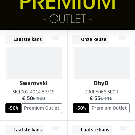
Onze brillenglazen
Nikon brillenglazen
Transitions brillenglazen
Laatste kans
Onze keuze
Swarovski
DbyD
SK1002 4014 53/19
DBOF5066 SB00
nu:
nu:
€ 50
€ 55
was:
was:
€ 100
€ 110
-50%
Premium Outlet
-50%
Premium Outlet
Laatste kans
Laatste kans