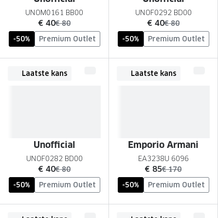
UNOM0161 BB00
UNOF0292 BD00
nu:
nu:
€ 40
€ 40
was:
was:
€ 80
€ 80
-50%
Premium Outlet
-50%
Premium Outlet
Laatste kans
Laatste kans
Unofficial
Emporio Armani
UNOF0282 BD00
EA3238U 6096
nu:
nu:
€ 40
€ 85
was:
was:
€ 80
€ 170
-50%
Premium Outlet
-50%
Premium Outlet