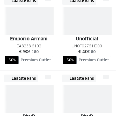
Laatste kans
Laatste kans
Emporio Armani
Unofficial
EA3233 6102
UNOF0276 HD00
nu:
nu:
€ 90
€ 40
was:
was:
€ 180
€ 80
-50%
Premium Outlet
-50%
Premium Outlet
Laatste kans
Laatste kans