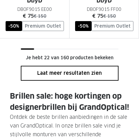
DbyD
DbyD
DBOF9015 EE00
DBOF9015 FF00
nu:
nu:
€ 75
€ 75
was:
was:
€ 150
€ 150
-50%
Premium Outlet
-50%
Premium Outlet
Je hebt 22 van 160 producten bekeken
Laat meer resultaten zien
Brillen sale: hoge kortingen op
designerbrillen bij GrandOptical!
Ontdek de beste brillen aanbiedingen in de sale
van GrandOptical. In onze brillen sale vind je
stijlvolle monturen van verschillende