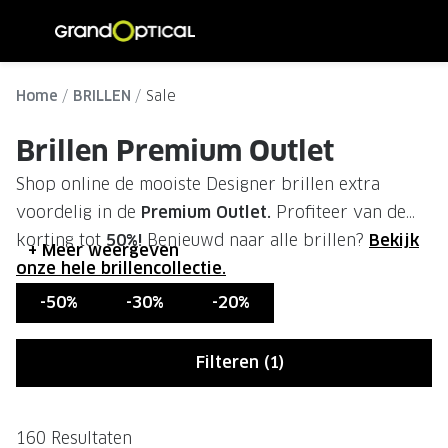
Ga
direct
naar
ALLE BRILLEN
ALLE ZO
de
Home
BRILLEN
Sale
Damesbrillen
Dames zo
inhoud
Brillen Premium Outlet
Herenbrillen
Heren zo
Shop online de mooiste Designer brillen extra
Kinderbrillen
Kinder z
voordelig in de
Premium Outlet.
Profiteer van de
korting tot
50%!
Benieuwd naar alle brillen?
Bekijk
SOORTEN BRILLEN
SOORTE
+ Meer weergeven
onze hele brillencollectie.
Brillen op sterkte
Zonnebri
-50%
-30%
-20%
Multifocale brillen
Multifoca
Filteren (1)
Blauw-violet licht brillen
Gepolari
Computerbrillen
Sportzon
160 Resultaten