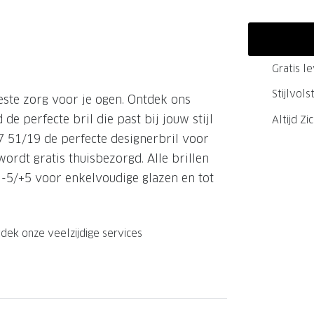
GrandOptical Zicht Plan
Gratis l
LECTIE
LECTIE
Stijlvol
este zorg voor je ogen. Ontdek ons
de perfecte bril die past bij jouw stijl
Altijd Zi
7 51/19 de perfecte designerbril voor
ordt gratis thuisbezorgd. Alle brillen
t -5/+5 voor enkelvoudige glazen en tot
dek onze veelzijdige services