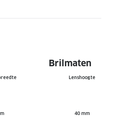
Brilmaten
breedte
Lenshoogte
mm
40 mm