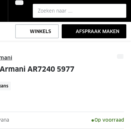
WINKELS
AFSPRAAK MAKEN
rmani
,-
ng
Onze brillenglazen
 Armani AR7240 5977
Nikon brillenglazen
e
l op sterkte
Transitions brillenglazen
kans
vana
Op voorraad