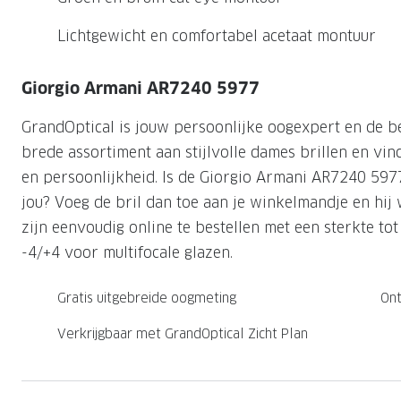
Nachtlenzen
Saint Laurent
Saint Laurent
Computerbrillen
Sportzonnebrillen
Droge ogen
Klantenservice
Lichtgewicht en comfortabel acetaat montuur
Alle merken
Alle merken
Lenzen direct herbestellen
Leesbrillen
Skibrillen
Contactformulier
Giorgio Armani AR7240 5977
NIEUWE COL
NIEUWE COL
Nachtbrillen
Verhuizing doorgeven
GrandOptical is jouw persoonlijke oogexpert en de b
brede assortiment aan stijlvolle dames brillen en vind 
en persoonlijkheid. Is de Giorgio Armani AR7240 597
jou? Voeg de bril dan toe aan je winkelmandje en hij w
zijn eenvoudig online te bestellen met een sterkte to
-4/+4 voor multifocale glazen.
Gratis uitgebreide oogmeting
Ont
Verkrijgbaar met GrandOptical Zicht Plan