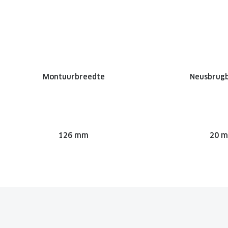
Montuurbreedte
Neusbrug
126 mm
20 