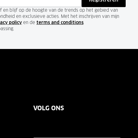
ief en blijf op de hoogte van de trends op het gebied van
ondheid en exclusieve acties. Met het inschrijven van mijn
acy policy
en de
terms and conditions
.
passing.
VOLG ONS