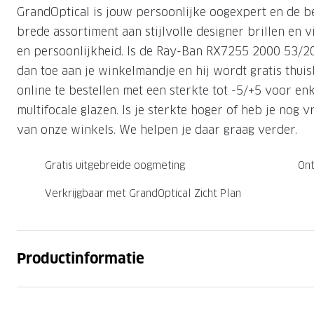
GrandOptical is jouw persoonlijke oogexpert en de b
Nachtlenzen
Saint Laurent
Saint Laurent
Computerbrillen
Sportzonnebrillen
Droge ogen
Klantenservice
brede assortiment aan stijlvolle designer brillen en vi
Alle merken
Alle merken
Lenzen direct herbestellen
en persoonlijkheid. Is de Ray-Ban RX7255 2000 53/20 
Leesbrillen
Skibrillen
Contactformulier
dan toe aan je winkelmandje en hij wordt gratis thuis
NIEUWE COL
NIEUWE COL
Nachtbrillen
Verhuizing doorgeven
online te bestellen met een sterkte tot -5/+5 voor en
multifocale glazen. Is je sterkte hoger of heb je nog
van onze winkels. We helpen je daar graag verder.
Gratis uitgebreide oogmeting
Ont
Verkrijgbaar met GrandOptical Zicht Plan
Productinformatie