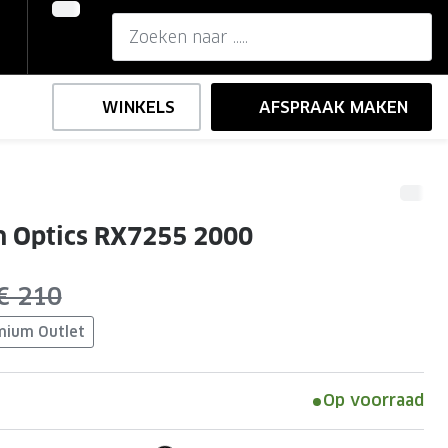
WINKELS
AFSPRAAK MAKEN
,-
ng
Onze brillenglazen
 Optics RX7255 2000
Nikon brillenglazen
e
l op sterkte
Transitions brillenglazen
was:
€ 210
mium Outlet
Op voorraad