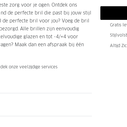
este zorg voor je ogen. Ontdek ons
GrandOptical Zicht Plan
nd de perfecte bril die past bij jouw stijl
de perfecte bril voor jou? Voeg de bril
Gratis l
bezorgd. Alle brillen zijn eenvoudig
LECTIE
LECTIE
Stijlvol
kelvoudige glazen en tot -4/+4 voor
 vragen? Maak dan een afspraak bij één
Altijd Zi
dek onze veelzijdige services