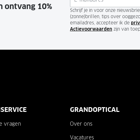
en ontvang 10%
Schrijf je in voor onze nieuwsbr
(zonne)brillen, tips over ooggez
emailadres, accepteer ik de
priv
Actievoorwaarden
zijn van toe
SERVICE
GRANDOPTICAL
de vragen
Over ons
Vacatures