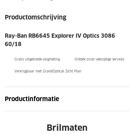
NIEUWE 
NIEUWE COLLECTIE
ACTIES 
Productomschrijving
Premium O
ACTIES VOOR JOU
Jouw complete merkbril voor 239,-
Tweede d
Ray-Ban RB6645 Explorer IV Optics 3086
60/18
Tweede designerbril cadeau
Tot 200,
sterkte
Tot 200.- korting op een complete
Gratis uitgebreide oogmeting
Ontdek onze veelzijdige services
merkbril
Alle actie
Verkrijgbaar met GrandOptical Zicht Plan
Premium Outlet: tot 50% korting
Alle acties
Productinformatie
BRILABONNEMENT
GrandOptical Zicht Plan
Brilmaten
BRILLENGLAZEN