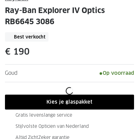
Leesbrillen
Skibrille
Ray-Ban Explorer IV Optics
Nachtbrillen
MERKEN
RB6645 3086
Miu Miu
MERKEN
Best verkocht
Prada
Ray-Ban
€ 190
Miu Miu
Prada
Gucci
Gucci
Goud
Op voorraad
Ray-Ban
Tom For
Burberry
Oakley
Tom Ford
Burberr
Kies je glaspakket
Oakley
Saint Lau
Gratis levenslange service
Saint Laurent
Alle mer
Stijlvolste Opticien van Nederland
Alle merken
Altijd ZichtZeker garantie