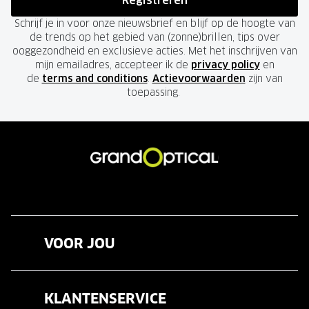
Registreren
Schrijf je in voor onze nieuwsbrief en blijf op de hoogte van
de trends op het gebied van (zonne)brillen, tips over
ooggezondheid en exclusieve acties. Met het inschrijven van
mijn emailadres, accepteer ik de
privacy policy
en
de
terms and conditions
.
Actievoorwaarden
zijn van
toepassing.
VOOR JOU
Brillen
KLANTENSERVICE