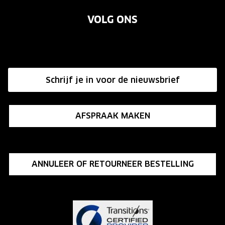
Garanties
Merken
Onze brillenglazen
VOLG ONS
Vacatures
Annuleer of retourneer een bestelling
Nikon brillenglazen
Onze winkels
Hier de overeenkomst ontbinden
Transitions brillenglazen
Affiliate programma
Schrijf je in voor de nieuwsbrief
Influencer programma
AFSPRAAK MAKEN
ANNULEER OF RETOURNEER BESTELLING