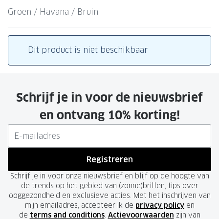
Leesbrillen
Skibrille
Groen / Havana / Bruin
Nachtbrillen
MERKEN
Miu Miu
MERKEN
Dit product is niet beschikbaar
Prada
Ray-Ban
Miu Miu
Prada
Schrijf je in voor de nieuwsbrief
Gucci
Gucci
en ontvang 10% korting!
Ray-Ban
Tom For
Burberry
Oakley
Tom Ford
Burberr
Registreren
Oakley
Saint Lau
Schrijf je in voor onze nieuwsbrief en blijf op de hoogte van
de trends op het gebied van (zonne)brillen, tips over
Saint Laurent
Alle mer
ooggezondheid en exclusieve acties. Met het inschrijven van
mijn emailadres, accepteer ik de
privacy policy
en
Alle merken
de
terms and conditions
.
Actievoorwaarden
zijn van