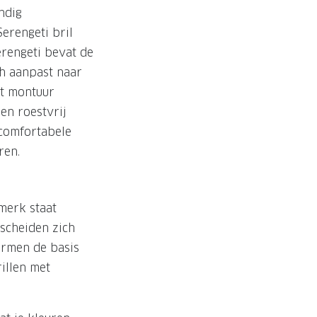
ndig
erengeti bril
erengeti bevat de
ch aanpast naar
et montuur
en roestvrij
 comfortabele
ren.
merk staat
scheiden zich
ormen de basis
illen met