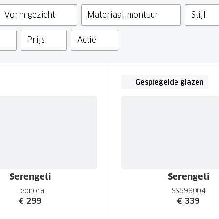
GrandOptical Zicht Plan
Vorm gezicht
Materiaal montuur
Stijl
Prijs
Actie
LECTIE
LECTIE
Gespiegelde glazen
Serengeti
Serengeti
Leonora
SS598004
€ 299
€ 339