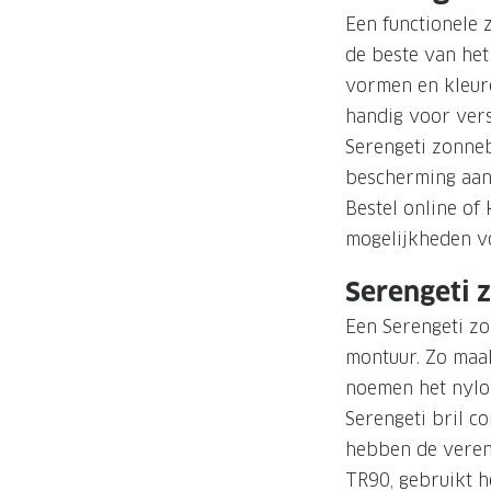
Een functionele 
de beste van het 
vormen en kleure
handig voor versc
Serengeti zonneb
bescherming aan 
Bestel online of
mogelijkheden v
Serengeti 
Een Serengeti zo
montuur. Zo maak
noemen het nylon 
Serengeti bril c
hebben de veren
TR90, gebruikt he