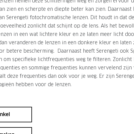
enzen nemen deze schitteringen weg en zorgen ervoor da
n zien en scherpte en diepte beter kan zien. Daarnaast 
an Serengeti fotochromatische lenzen. Dit houdt in dat de
eveelheid zonlicht dat schijnt op de lens. Als het bewolk
zen in een wat lichtere kleur en ze laten meer licht door
, dan veranderen de lenzen in een donkere kleur en laten
or betere bescherming. Daarnaast heeft Serengeti ook Sp
 om specifieke lichtfrequenties weg te filteren. Zonlicht 
equenties en sommige frequenties kunnen vervelend zijn 
aalt deze frequenties dan ook voor je weg. Er zijn Sereng
logieën hebben voor de lenzen.
nkel