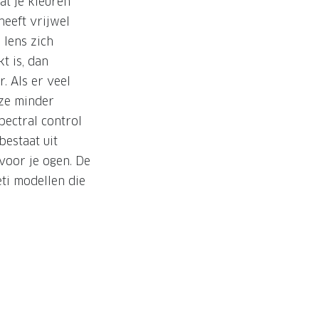
t je kleuren
heeft vrijwel
 lens zich
t is, dan
. Als er veel
 ze minder
ectral control
bestaat uit
voor je ogen. De
eti modellen die