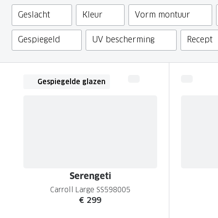
Nachtlenzen
Saint Laurent
Saint Laurent
Filter
Geslacht
Kleur
Vorm montuur
Computerbrillen
Sportzonnebrillen
Droge ogen
Klantenservice
Alle merken
Alle merken
Lenzen direct herbestellen
Leesbrillen
Skibrillen
Contactformulier
Gespiegeld
UV bescherming
Recept
NIEUWE COL
NIEUWE COL
Nachtbrillen
Verhuizing doorgeven
Gespiegelde glazen
Serengeti
Carroll Large SS598005
€ 299