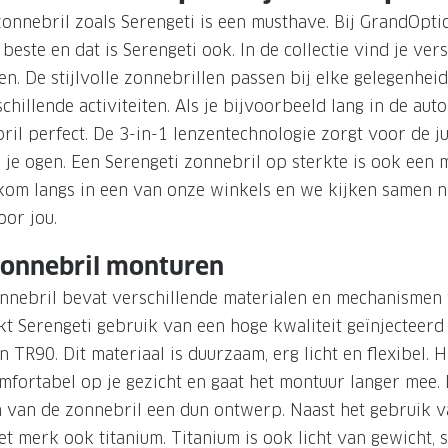
zonnebril zoals Serengeti is een musthave. Bij GrandOptic
beste en dat is Serengeti ook. In de collectie vind je versc
n. De stijlvolle zonnebrillen passen bij elke gelegenheid
hillende activiteiten. Als je bijvoorbeeld lang in de auto 
ril perfect. De 3-in-1 lenzentechnologie zorgt voor de ju
je ogen. Een Serengeti zonnebril op sterkte is ook een m
 kom langs in een van onze winkels en we kijken samen n
oor jou.
zonnebril monturen
nnebril bevat verschillende materialen en mechanismen
t Serengeti gebruik van een hoge kwaliteit geïnjecteerd 
TR90. Dit materiaal is duurzaam, erg licht en flexibel. H
omfortabel op je gezicht en gaat het montuur langer mee.
 van de zonnebril een dun ontwerp. Naast het gebruik v
t merk ook titanium. Titanium is ook licht van gewicht, st