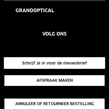
Veelgestelde vragen
Contactlenzen
GRANDOPTICAL
Contact
Oogmeting
Over ons
Garanties
Merken
VOLG ONS
Vacatures
Annuleer of retourneer een bestelling
Onze winkels
Hier de overeenkomst ontbinden
Affiliate programma
Schrijf je in voor de nieuwsbrief
Influencer programma
AFSPRAAK MAKEN
ANNULEER OF RETOURNEER BESTELLING