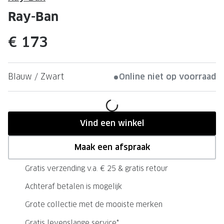
Leesbrillen
Skibrille
Ray-Ban
Nachtbrillen
MERKEN
€ 173
Miu Miu
MERKEN
Prada
Ray-Ban
Blauw / Zwart
Online niet op voorraad
Miu Miu
Prada
Gucci
Gucci
Ray-Ban
Tom For
Vind een winkel
Burberry
Oakley
Maak een afspraak
Tom Ford
Burberr
Gratis verzending v.a. € 25 & gratis retour
Oakley
Saint Lau
Achteraf betalen is mogelijk
Saint Laurent
Alle mer
Grote collectie met de mooiste merken
Alle merken
Gratis levenslange service*