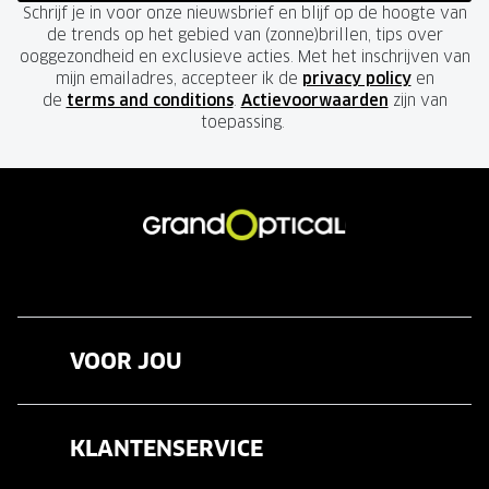
Schrijf je in voor onze nieuwsbrief en blijf op de hoogte van
Onze brillenglazen
de trends op het gebied van (zonne)brillen, tips over
ooggezondheid en exclusieve acties. Met het inschrijven van
Nikon brillenglazen
mijn emailadres, accepteer ik de
privacy policy
en
de
terms and conditions
.
Actievoorwaarden
zijn van
Transitions brillenglazen
toepassing.
VOOR JOU
Brillen
KLANTENSERVICE
Zonnebrillen