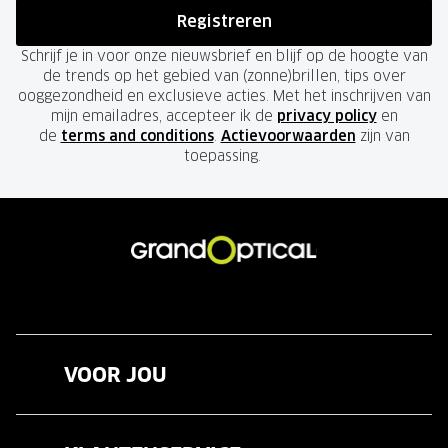
Registreren
Schrijf je in voor onze nieuwsbrief en blijf op de hoogte van
de trends op het gebied van (zonne)brillen, tips over
ooggezondheid en exclusieve acties. Met het inschrijven van
mijn emailadres, accepteer ik de
privacy policy
en
de
terms and conditions
.
Actievoorwaarden
zijn van
toepassing.
VOOR JOU
Brillen