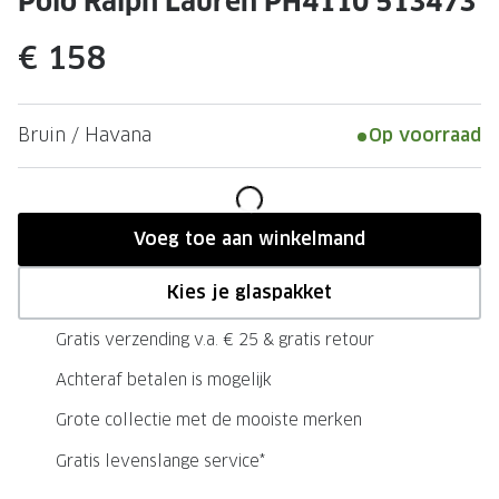
Polo Ralph Lauren PH4110 513473
Leesbrillen
Skibrille
Nachtbrillen
€ 158
MERKEN
Miu Miu
MERKEN
Prada
Ray-Ban
Bruin / Havana
Op voorraad
Miu Miu
Prada
Gucci
Gucci
Voeg toe aan winkelmand
Ray-Ban
Tom For
Kies je glaspakket
Burberry
Oakley
Gratis verzending v.a. € 25 & gratis retour
Tom Ford
Burberr
Achteraf betalen is mogelijk
Oakley
Saint Lau
Grote collectie met de mooiste merken
Saint Laurent
Alle mer
Gratis levenslange service*
Alle merken