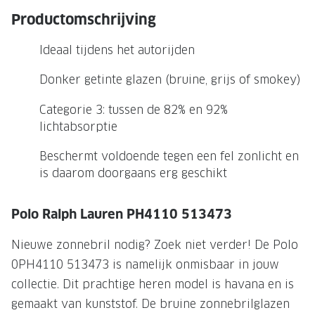
NIEUWE 
Productomschrijving
NIEUWE COLLECTIE
ACTIES 
Ideaal tijdens het autorijden
Premium O
ACTIES VOOR JOU
Jouw complete merkbril voor 239,-
Tweede d
Donker getinte glazen (bruine, grijs of smokey)
Tweede designerbril cadeau
Tot 200,
Categorie 3: tussen de 82% en 92%
sterkte
lichtabsorptie
Tot 200.- korting op een complete
merkbril
Alle actie
Beschermt voldoende tegen een fel zonlicht en
is daarom doorgaans erg geschikt
Premium Outlet: tot 50% korting
Alle acties
Polo Ralph Lauren PH4110 513473
BRILABONNEMENT
Nieuwe zonnebril nodig? Zoek niet verder! De Polo
0PH4110 513473 is namelijk onmisbaar in jouw
GrandOptical Zicht Plan
collectie. Dit prachtige heren model is havana en is
gemaakt van kunststof. De bruine zonnebrilglazen
BRILLENGLAZEN