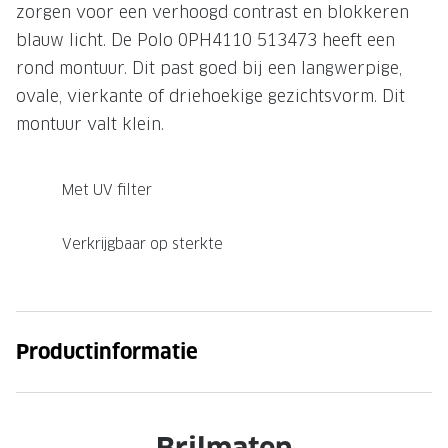
zorgen voor een verhoogd contrast en blokkeren
Onze brillenglazen
blauw licht. De Polo 0PH4110 513473 heeft een
rond montuur. Dit past goed bij een langwerpige,
Nikon brillenglazen
ovale, vierkante of driehoekige gezichtsvorm. Dit
Transitions brillenglazen
montuur valt klein.
Met UV filter
Verkrijgbaar op sterkte
Productinformatie