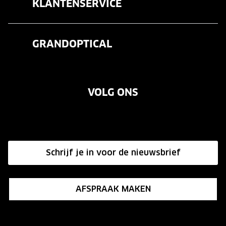
KLANTENSERVICE
Zonnebrillen
Veelgestelde vragen
Contactlenzen
GRANDOPTICAL
Contact
Oogmeting
Over ons
Garanties
Merken
VOLG ONS
Vacatures
Annuleer of retourneer een bestelling
Onze winkels
Hier de overeenkomst ontbinden
Affiliate programma
Schrijf je in voor de nieuwsbrief
Influencer programma
AFSPRAAK MAKEN