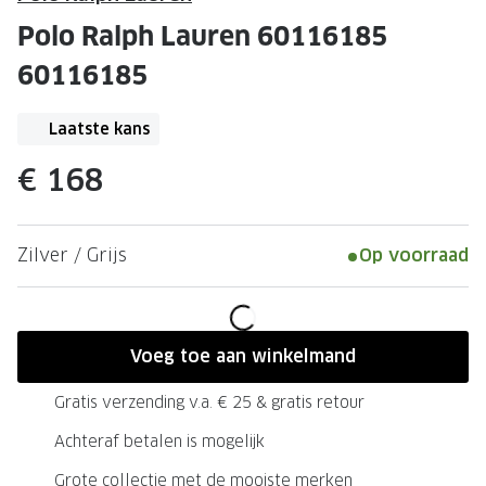
Leesbrillen
Skibrille
Polo Ralph Lauren 60116185
Nachtbrillen
MERKEN
60116185
Miu Miu
MERKEN
Laatste kans
Prada
Ray-Ban
€ 168
Miu Miu
Prada
Gucci
Gucci
Zilver / Grijs
Op voorraad
Ray-Ban
Tom For
Burberry
Oakley
Tom Ford
Burberr
Voeg toe aan winkelmand
Oakley
Saint Lau
Gratis verzending v.a. € 25 & gratis retour
Saint Laurent
Alle mer
Achteraf betalen is mogelijk
Alle merken
Grote collectie met de mooiste merken