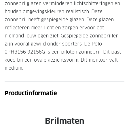
zonnebrilglazen verminderen lichtschitteringen en
Onze brillenglazen
houden omgevingskleuren realistisch. Deze
zonnebril heeft gespiegelde glazen. Deze glazen
Nikon brillenglazen
reflecteren meer licht en zorgen ervoor dat
Transitions brillenglazen
niemand jouw ogen ziet. Gespiegelde zonnebrillen
zijn vooral gewild onder sporters. De Polo
0PH3156 92156G is een piloten zonnebril. Dit past
goed bij een ovale gezichtsvorm. Dit montuur valt
medium.
Productinformatie
Brilmaten