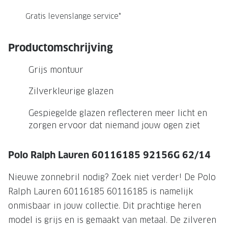
NIEUWE 
Gratis levenslange service*
NIEUWE COLLECTIE
ACTIES 
Premium O
ACTIES VOOR JOU
Productomschrijving
Jouw complete merkbril voor 239,-
Tweede d
Grijs montuur
Tweede designerbril cadeau
Tot 200,
sterkte
Zilverkleurige glazen
Tot 200.- korting op een complete
merkbril
Alle actie
Gespiegelde glazen reflecteren meer licht en
zorgen ervoor dat niemand jouw ogen ziet
Premium Outlet: tot 50% korting
Alle acties
Polo Ralph Lauren 60116185 92156G 62/14
BRILABONNEMENT
Nieuwe zonnebril nodig? Zoek niet verder! De Polo
Ralph Lauren 60116185 60116185 is namelijk
GrandOptical Zicht Plan
onmisbaar in jouw collectie. Dit prachtige heren
model is grijs en is gemaakt van metaal. De zilveren
BRILLENGLAZEN