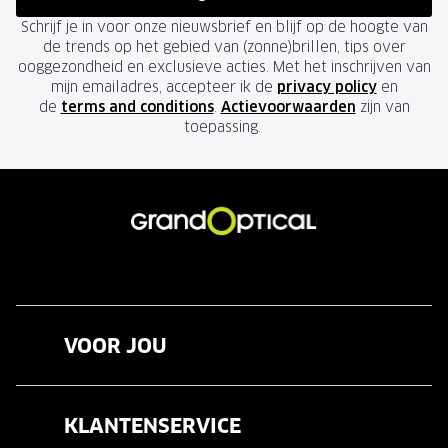
Schrijf je in voor onze nieuwsbrief en blijf op de hoogte van
de trends op het gebied van (zonne)brillen, tips over
ooggezondheid en exclusieve acties. Met het inschrijven van
mijn emailadres, accepteer ik de
privacy policy
en
de
terms and conditions
.
Actievoorwaarden
zijn van
toepassing.
VOOR JOU
Brillen
KLANTENSERVICE
Zonnebrillen