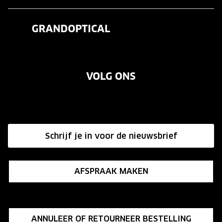
Veelgestelde vragen
Contactlenzen
GRANDOPTICAL
Contact
Oogmeting
Over ons
Garanties
Merken
VOLG ONS
Vacatures
Annuleer of retourneer een bestelling
Onze winkels
Hier de overeenkomst ontbinden
Affiliate programma
Schrijf je in voor de nieuwsbrief
Influencer programma
AFSPRAAK MAKEN
ANNULEER OF RETOURNEER BESTELLING