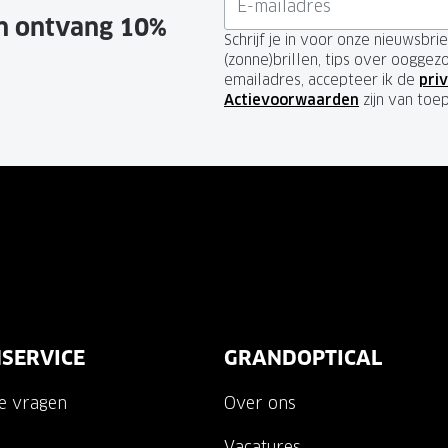
en ontvang 10%
Schrijf je in voor onze nieuwsbr
(zonne)brillen, tips over ooggez
emailadres, accepteer ik de
priv
Actievoorwaarden
zijn van toe
SERVICE
GRANDOPTICAL
de vragen
Over ons
Vacatures