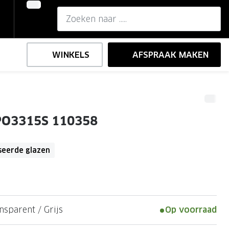
WINKELS
AFSPRAAK MAKEN
,-
ng
Onze brillenglazen
 PO3315S 110358
Nikon brillenglazen
e
l op sterkte
Transitions brillenglazen
seerde glazen
nsparent / Grijs
Op voorraad