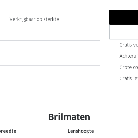
GrandOptical Zicht Plan
Verkrijgbaar op sterkte
LECTIE
LECTIE
Gratis ve
Achteraf
Grote co
Gratis l
Brilmaten
breedte
Lenshoogte