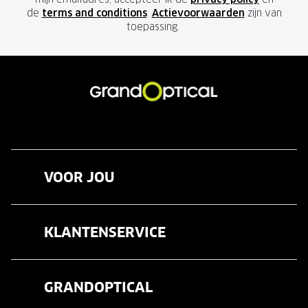
de
terms and conditions
.
Actievoorwaarden
zijn van
toepassing.
VOOR JOU
Brillen
KLANTENSERVICE
Zonnebrillen
Veelgestelde vragen
Contactlenzen
GRANDOPTICAL
Contact
Oogmeting