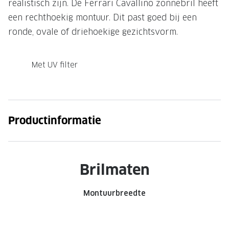
realistisch zijn. De Ferrari Cavallino zonnebril heeft
Onze brillenglazen
een rechthoekig montuur. Dit past goed bij een
ronde, ovale of driehoekige gezichtsvorm.
Nikon brillenglazen
Transitions brillenglazen
Met UV filter
Productinformatie
Brilmaten
Montuurbreedte