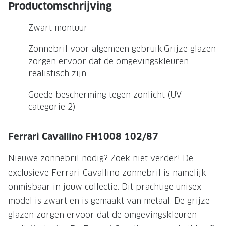
NIEUWE 
Productomschrijving
NIEUWE COLLECTIE
ACTIES 
Zwart montuur
Premium O
ACTIES VOOR JOU
Zonnebril voor algemeen gebruik.Grijze glazen
Jouw complete merkbril voor 239,-
Tweede d
zorgen ervoor dat de omgevingskleuren
realistisch zijn
Tweede designerbril cadeau
Tot 200,
sterkte
Goede bescherming tegen zonlicht (UV-
Tot 200.- korting op een complete
categorie 2)
merkbril
Alle actie
Premium Outlet: tot 50% korting
Ferrari Cavallino FH1008 102/87
Alle acties
Nieuwe zonnebril nodig? Zoek niet verder! De
exclusieve Ferrari Cavallino zonnebril is namelijk
BRILABONNEMENT
onmisbaar in jouw collectie. Dit prachtige unisex
GrandOptical Zicht Plan
model is zwart en is gemaakt van metaal. De grijze
glazen zorgen ervoor dat de omgevingskleuren
BRILLENGLAZEN