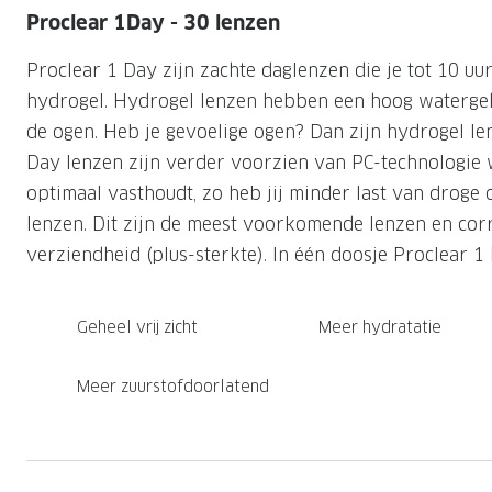
Nachtlenzen
Saint Laurent
Saint Laurent
Proclear 1Day - 30 lenzen
Computerbrillen
Sportzonnebrillen
Droge ogen
Klantenservice
Alle merken
Alle merken
Proclear 1 Day zijn zachte daglenzen die je tot 10 uu
Lenzen direct herbestellen
Leesbrillen
Skibrillen
Contactformulier
hydrogel. Hydrogel lenzen hebben een hoog watergeh
NIEUWE COL
NIEUWE COL
Nachtbrillen
Verhuizing doorgeven
de ogen. Heb je gevoelige ogen? Dan zijn hydrogel len
Day lenzen zijn verder voorzien van PC-technologie 
optimaal vasthoudt, zo heb jij minder last van droge 
lenzen. Dit zijn de meest voorkomende lenzen en corr
verziendheid (plus-sterkte). In één doosje Proclear 1 
Geheel vrij zicht
Meer hydratatie
Meer zuurstofdoorlatend