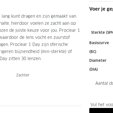
GrandOptical Zicht Plan
Voer je ge
r lang kunt dragen en zijn gemaakt van
alte, hierdoor voelen ze zacht aan op
LECTIE
LECTIE
zen de juiste keuze voor jou. Proclear 1
Sterkte (SP
waardoor de lens vocht en zuurstof
Basiscurve
ogen. Proclear 1 Day zijn sferische
igeren bijziendheid (min-sterkte) of
(BC)
Day zitten 30 lenzen.
Diameter
(DIA)
Zachter
Aantal d
Vul het voo