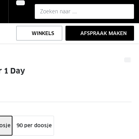
WINKELS
AFSPRAAK MAKEN
n
,-
ng
Onze brillenglazen
r 1 Day
Nikon brillenglazen
e
l op sterkte
Transitions brillenglazen
e
osje
90 per doosje