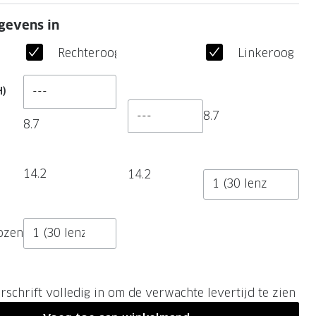
gevens in
Rechteroog
Linkeroog
---
H)
---
8.7
8.7
14.2
14.2
ozen
rschrift volledig in om de verwachte levertijd te zien