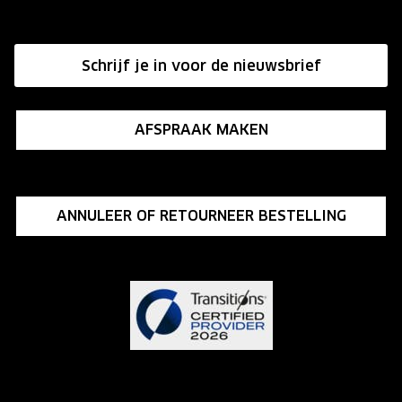
Hier de overeenkomst ontbinden
Affiliate programma
Schrijf je in voor de nieuwsbrief
Influencer programma
AFSPRAAK MAKEN
ANNULEER OF RETOURNEER BESTELLING