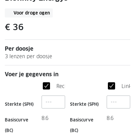
Leesbrillen
Skibrille
Nachtbrillen
Voor droge ogen
MERKEN
Miu Miu
€ 36
MERKEN
Prada
Ray-Ban
Per doosje
Miu Miu
Prada
3 lenzen per doosje
Gucci
Gucci
Ray-Ban
Tom For
Voer je gegevens in
Burberry
Oakley
Rechteroog
Linke
Tom Ford
Burberr
Sterkte (SPH)
Sterkte (SPH)
Oakley
Saint Lau
8.6
8.6
Basiscurve
Basiscurve
Saint Laurent
Alle mer
(BC)
(BC)
Alle merken