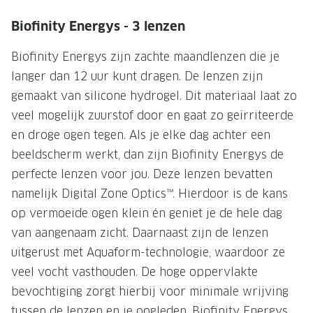
Onze brillenglazen
Biofinity Energys - 3 lenzen
Nikon brillenglazen
Biofinity Energys zijn zachte maandlenzen die je
langer dan 12 uur kunt dragen. De lenzen zijn
Transitions brillenglazen
gemaakt van silicone hydrogel. Dit materiaal laat zo
veel mogelijk zuurstof door en gaat zo geïrriteerde
en droge ogen tegen. Als je elke dag achter een
beeldscherm werkt, dan zijn Biofinity Energys de
perfecte lenzen voor jou. Deze lenzen bevatten
namelijk Digital Zone Optics™. Hierdoor is de kans
op vermoeide ogen klein én geniet je de hele dag
van aangenaam zicht. Daarnaast zijn de lenzen
uitgerust met Aquaform-technologie, waardoor ze
veel vocht vasthouden. De hoge oppervlakte
bevochtiging zorgt hierbij voor minimale wrijving
tussen de lenzen en je oogleden. Biofinity Energys