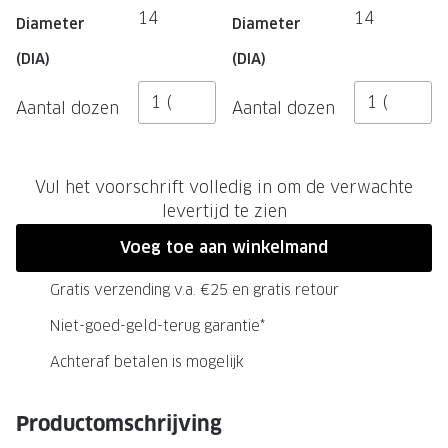
NIEUWE 
14
14
Diameter
Diameter
NIEUWE COLLECTIE
ACTIES 
(DIA)
(DIA)
Premium O
ACTIES VOOR JOU
Aantal dozen
Aantal dozen
Jouw complete merkbril voor 239,-
Tweede d
Tweede designerbril cadeau
Tot 200,
sterkte
Vul het voorschrift volledig in om de verwachte
Tot 200.- korting op een complete
levertijd te zien
merkbril
Alle actie
Voeg toe aan winkelmand
Premium Outlet: tot 50% korting
Gratis verzending v.a. €25 en gratis retour
Alle acties
Niet-goed-geld-terug garantie*
BRILABONNEMENT
Achteraf betalen is mogelijk
GrandOptical Zicht Plan
Productomschrijving
BRILLENGLAZEN