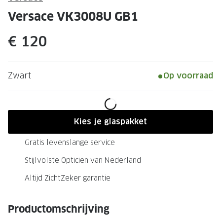
Leesbrillen
Skibrille
Versace VK3008U GB1
Nachtbrillen
MERKEN
€ 120
Miu Miu
MERKEN
Prada
Ray-Ban
Zwart
Op voorraad
Miu Miu
Prada
Gucci
Gucci
Ray-Ban
Tom For
Kies je glaspakket
Burberry
Oakley
Gratis levenslange service
Tom Ford
Burberr
Stijlvolste Opticien van Nederland
Oakley
Saint Lau
Altijd ZichtZeker garantie
Saint Laurent
Alle mer
Productomschrijving
Alle merken