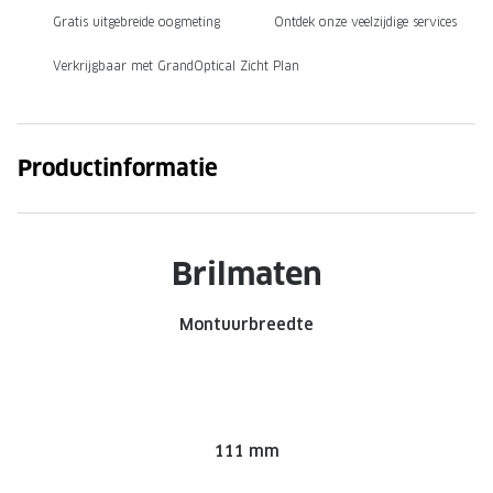
Gratis uitgebreide oogmeting
Ontdek onze veelzijdige services
Onze brillenglazen
Verkrijgbaar met GrandOptical Zicht Plan
Nikon brillenglazen
Transitions brillenglazen
Productinformatie
Brilmaten
Montuurbreedte
111 mm