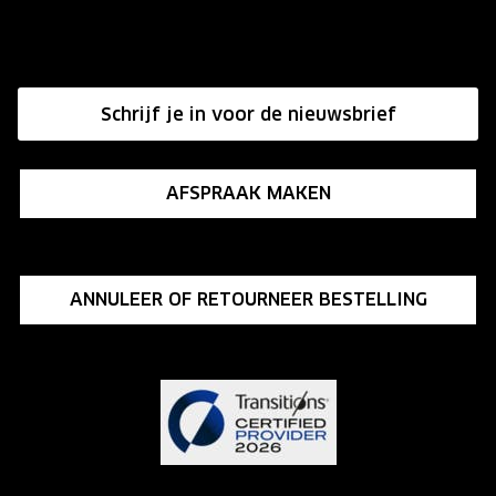
Onze winkels
Hier de overeenkomst ontbinden
Affiliate programma
Schrijf je in voor de nieuwsbrief
Influencer programma
AFSPRAAK MAKEN
ANNULEER OF RETOURNEER BESTELLING