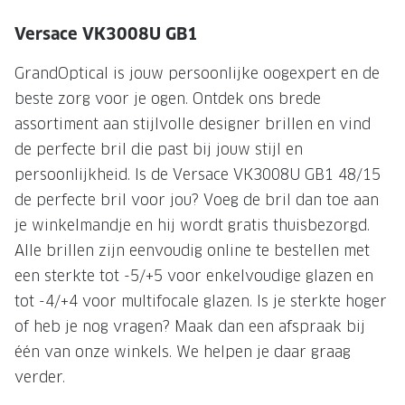
NIEUWE 
Versace VK3008U GB1
NIEUWE COLLECTIE
ACTIES 
Premium O
ACTIES VOOR JOU
GrandOptical is jouw persoonlijke oogexpert en de
beste zorg voor je ogen. Ontdek ons brede
Jouw complete merkbril voor 239,-
Tweede d
assortiment aan stijlvolle designer brillen en vind
Tweede designerbril cadeau
Tot 200,
de perfecte bril die past bij jouw stijl en
sterkte
Tot 200.- korting op een complete
persoonlijkheid. Is de Versace VK3008U GB1 48/15
merkbril
Alle actie
de perfecte bril voor jou? Voeg de bril dan toe aan
je winkelmandje en hij wordt gratis thuisbezorgd.
Premium Outlet: tot 50% korting
Alle brillen zijn eenvoudig online te bestellen met
Alle acties
een sterkte tot -5/+5 voor enkelvoudige glazen en
tot -4/+4 voor multifocale glazen. Is je sterkte hoger
BRILABONNEMENT
of heb je nog vragen? Maak dan een afspraak bij
GrandOptical Zicht Plan
één van onze winkels. We helpen je daar graag
verder.
BRILLENGLAZEN