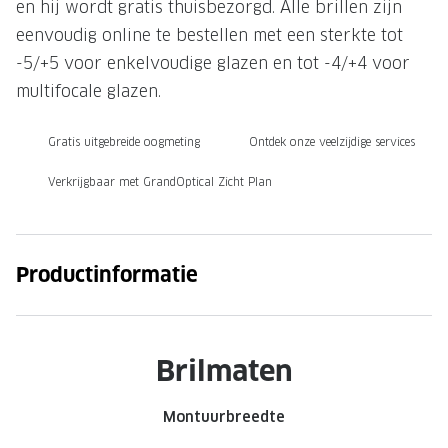
en hij wordt gratis thuisbezorgd. Alle brillen zijn
Onze brillenglazen
eenvoudig online te bestellen met een sterkte tot
-5/+5 voor enkelvoudige glazen en tot -4/+4 voor
Nikon brillenglazen
multifocale glazen.
Transitions brillenglazen
Gratis uitgebreide oogmeting
Ontdek onze veelzijdige services
Verkrijgbaar met GrandOptical Zicht Plan
Productinformatie
Brilmaten
Montuurbreedte