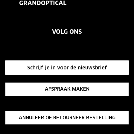
GRANDOPTICAL
Contact
Oogmeting
Over ons
Garanties
Merken
VOLG ONS
Vacatures
Annuleer of retourneer een bestelling
Onze winkels
Hier de overeenkomst ontbinden
Affiliate programma
Schrijf je in voor de nieuwsbrief
Influencer programma
AFSPRAAK MAKEN
ANNULEER OF RETOURNEER BESTELLING