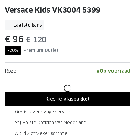
Leesbrillen
Skibrille
Versace Kids VK3004 5399
Nachtbrillen
MERKEN
Miu Miu
Laatste kans
MERKEN
Prada
Ray-Ban
nu:
€ 96
was:
€ 120
Miu Miu
Prada
-20%
Premium Outlet
Gucci
Gucci
Roze
Op voorraad
Ray-Ban
Tom For
Burberry
Oakley
Tom Ford
Burberr
Kies je glaspakket
Oakley
Saint Lau
Gratis levenslange service
Saint Laurent
Alle mer
Stijlvolste Opticien van Nederland
Alle merken
Altijd ZichtZeker garantie