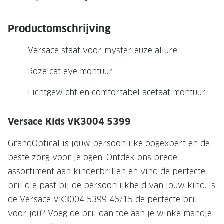
NIEUWE 
NIEUWE COLLECTIE
ACTIES 
Productomschrijving
Premium O
ACTIES VOOR JOU
Versace staat voor mysterieuze allure
Jouw complete merkbril voor 239,-
Tweede d
Roze cat eye montuur
Tweede designerbril cadeau
Tot 200,
sterkte
Lichtgewicht en comfortabel acetaat montuur
Tot 200.- korting op een complete
merkbril
Alle actie
Versace Kids VK3004 5399
Premium Outlet: tot 50% korting
GrandOptical is jouw persoonlijke oogexpert en de
Alle acties
beste zorg voor je ogen. Ontdek ons brede
assortiment aan kinderbrillen en vind de perfecte
BRILABONNEMENT
bril die past bij de persoonlijkheid van jouw kind. Is
GrandOptical Zicht Plan
de Versace VK3004 5399 46/15 de perfecte bril
voor jou? Voeg de bril dan toe aan je winkelmandje
BRILLENGLAZEN