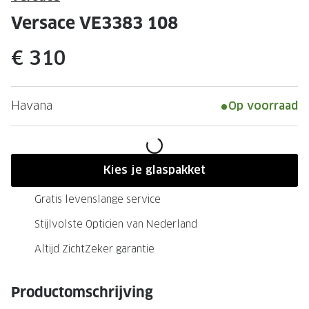
Leesbrillen
Skibrille
Versace VE3383 108
Nachtbrillen
MERKEN
€ 310
Miu Miu
MERKEN
Prada
Ray-Ban
Havana
Op voorraad
Miu Miu
Prada
Gucci
Gucci
Ray-Ban
Tom For
Kies je glaspakket
Burberry
Oakley
Gratis levenslange service
Tom Ford
Burberr
Stijlvolste Opticien van Nederland
Oakley
Saint Lau
Altijd ZichtZeker garantie
Saint Laurent
Alle mer
Productomschrijving
Alle merken