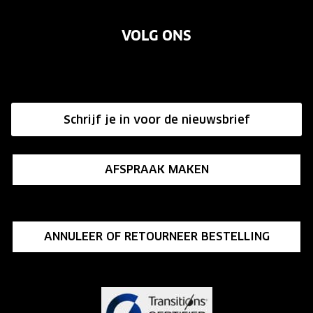
Over ons
Garanties
Merken
VOLG ONS
Vacatures
Annuleer of retourneer een bestelling
Onze winkels
Hier de overeenkomst ontbinden
Affiliate programma
Schrijf je in voor de nieuwsbrief
Influencer programma
AFSPRAAK MAKEN
ANNULEER OF RETOURNEER BESTELLING