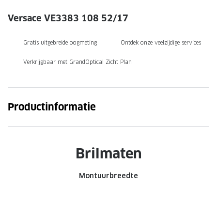
NIEUWE 
Versace VE3383 108 52/17
NIEUWE COLLECTIE
ACTIES 
Premium O
ACTIES VOOR JOU
Gratis uitgebreide oogmeting
Ontdek onze veelzijdige services
Jouw complete merkbril voor 239,-
Tweede d
Verkrijgbaar met GrandOptical Zicht Plan
Tweede designerbril cadeau
Tot 200,
sterkte
Tot 200.- korting op een complete
merkbril
Alle actie
Productinformatie
Premium Outlet: tot 50% korting
Alle acties
Brilmaten
BRILABONNEMENT
Montuurbreedte
GrandOptical Zicht Plan
BRILLENGLAZEN