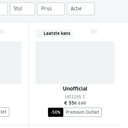
Stijl
Prijs
Actie
Laatste kans
Unofficial
UO1155 1
nu:
€ 55
was:
€ 110
let
-50%
Premium Outlet