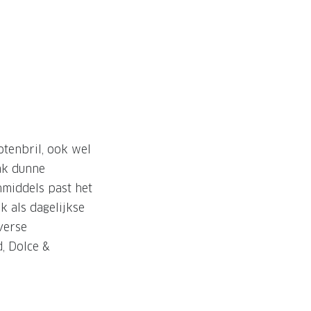
otenbril, ook wel
ak dunne
middels past het
ok als dagelijkse
verse
, Dolce &