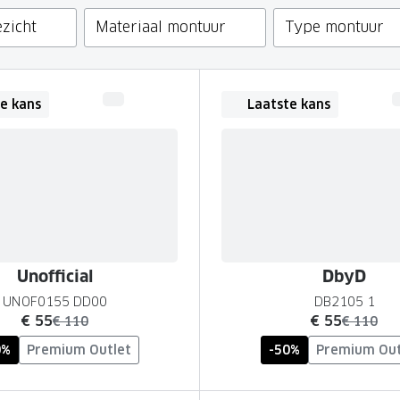
GrandOptical Zicht Plan
zicht
Materiaal montuur
Type montuur
LECTIE
LECTIE
e kans
Laatste kans
Unofficial
DbyD
UNOF0155 DD00
DB2105 1
nu:
nu:
€ 55
€ 55
was:
was:
€ 110
€ 110
0%
Premium Outlet
-50%
Premium Out