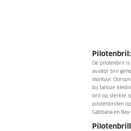
Pilotenbril
De pilotenbril is
aviator bril gen
montuur. Oorspro
bij talloze kledi
bril op sterkte i
pilotenbrillen o
Gabbana en Ray-
Pilotenbri