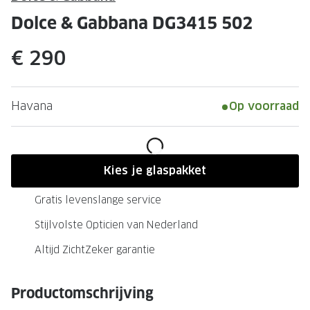
Leesbrillen
Skibrille
Dolce & Gabbana DG3415 502
Nachtbrillen
MERKEN
€ 290
Miu Miu
MERKEN
Prada
Ray-Ban
Havana
Op voorraad
Miu Miu
Prada
Gucci
Gucci
Ray-Ban
Tom For
Kies je glaspakket
Burberry
Oakley
Gratis levenslange service
Tom Ford
Burberr
Stijlvolste Opticien van Nederland
Oakley
Saint Lau
Altijd ZichtZeker garantie
Saint Laurent
Alle mer
Productomschrijving
Alle merken