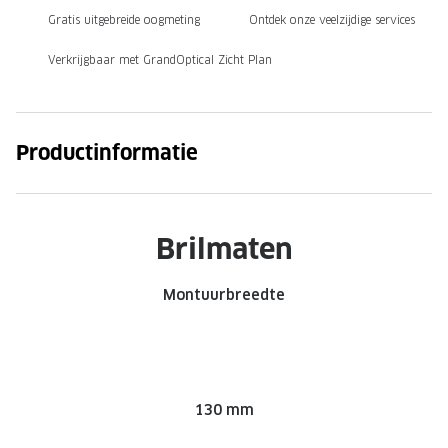
Gratis uitgebreide oogmeting
Ontdek onze veelzijdige services
Onze brillenglazen
Verkrijgbaar met GrandOptical Zicht Plan
Nikon brillenglazen
Transitions brillenglazen
Productinformatie
Brilmaten
Montuurbreedte
130 mm