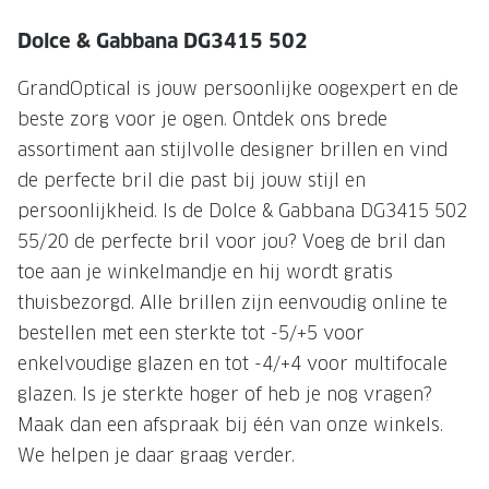
NIEUWE 
Dolce & Gabbana DG3415 502
NIEUWE COLLECTIE
ACTIES 
Premium O
ACTIES VOOR JOU
GrandOptical is jouw persoonlijke oogexpert en de
beste zorg voor je ogen. Ontdek ons brede
Jouw complete merkbril voor 239,-
Tweede d
assortiment aan stijlvolle designer brillen en vind
Tweede designerbril cadeau
Tot 200,
de perfecte bril die past bij jouw stijl en
sterkte
Tot 200.- korting op een complete
persoonlijkheid. Is de Dolce & Gabbana DG3415 502
merkbril
Alle actie
55/20 de perfecte bril voor jou? Voeg de bril dan
toe aan je winkelmandje en hij wordt gratis
Premium Outlet: tot 50% korting
thuisbezorgd. Alle brillen zijn eenvoudig online te
Alle acties
bestellen met een sterkte tot -5/+5 voor
enkelvoudige glazen en tot -4/+4 voor multifocale
BRILABONNEMENT
glazen. Is je sterkte hoger of heb je nog vragen?
GrandOptical Zicht Plan
Maak dan een afspraak bij één van onze winkels.
We helpen je daar graag verder.
BRILLENGLAZEN