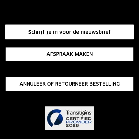
Onze winkels
Hier de overeenkomst ontbinden
Affiliate programma
Schrijf je in voor de nieuwsbrief
Influencer programma
AFSPRAAK MAKEN
ANNULEER OF RETOURNEER BESTELLING