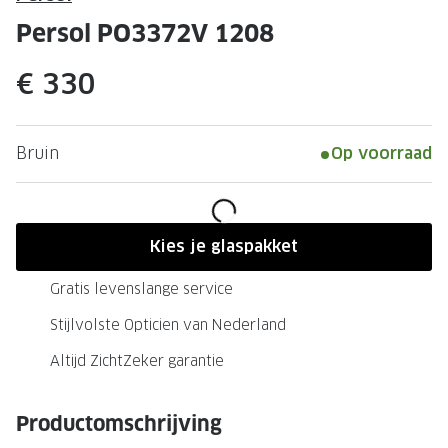
Leesbrillen
Skibrille
Persol PO3372V 1208
Nachtbrillen
MERKEN
€ 330
Miu Miu
MERKEN
Prada
Ray-Ban
Bruin
Op voorraad
Miu Miu
Prada
Gucci
Gucci
Ray-Ban
Tom For
Kies je glaspakket
Burberry
Oakley
Gratis levenslange service
Tom Ford
Burberr
Stijlvolste Opticien van Nederland
Oakley
Saint Lau
Altijd ZichtZeker garantie
Saint Laurent
Alle mer
Productomschrijving
Alle merken