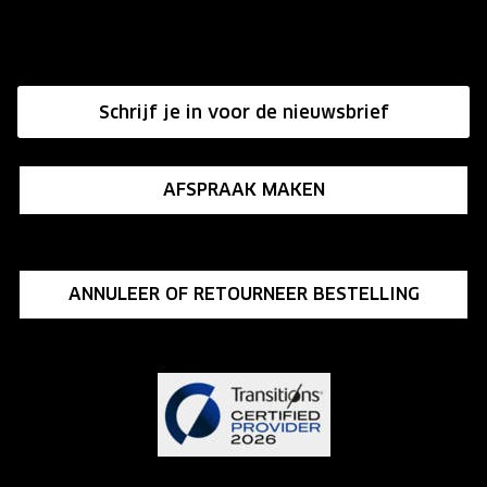
Onze winkels
Hier de overeenkomst ontbinden
Affiliate programma
Schrijf je in voor de nieuwsbrief
Influencer programma
AFSPRAAK MAKEN
ANNULEER OF RETOURNEER BESTELLING