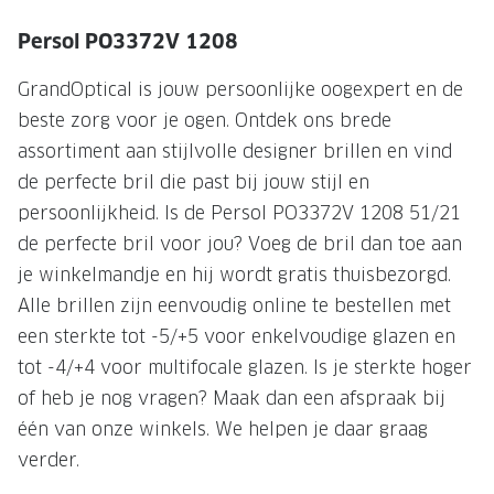
NIEUWE 
Persol PO3372V 1208
NIEUWE COLLECTIE
ACTIES 
Premium O
ACTIES VOOR JOU
GrandOptical is jouw persoonlijke oogexpert en de
beste zorg voor je ogen. Ontdek ons brede
Jouw complete merkbril voor 239,-
Tweede d
assortiment aan stijlvolle designer brillen en vind
Tweede designerbril cadeau
Tot 200,
de perfecte bril die past bij jouw stijl en
sterkte
Tot 200.- korting op een complete
persoonlijkheid. Is de Persol PO3372V 1208 51/21
merkbril
Alle actie
de perfecte bril voor jou? Voeg de bril dan toe aan
je winkelmandje en hij wordt gratis thuisbezorgd.
Premium Outlet: tot 50% korting
Alle brillen zijn eenvoudig online te bestellen met
Alle acties
een sterkte tot -5/+5 voor enkelvoudige glazen en
tot -4/+4 voor multifocale glazen. Is je sterkte hoger
BRILABONNEMENT
of heb je nog vragen? Maak dan een afspraak bij
GrandOptical Zicht Plan
één van onze winkels. We helpen je daar graag
verder.
BRILLENGLAZEN