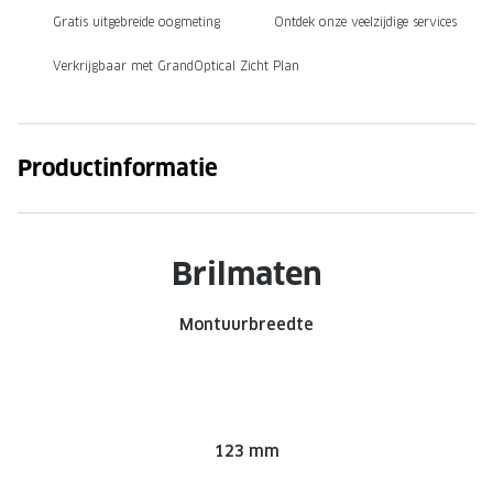
Gratis uitgebreide oogmeting
Ontdek onze veelzijdige services
Onze brillenglazen
Verkrijgbaar met GrandOptical Zicht Plan
Nikon brillenglazen
Transitions brillenglazen
Productinformatie
Brilmaten
Montuurbreedte
123 mm