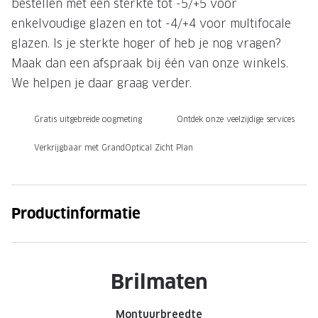
bestellen met een sterkte tot -5/+5 voor
Onze brillenglazen
enkelvoudige glazen en tot -4/+4 voor multifocale
glazen. Is je sterkte hoger of heb je nog vragen?
Nikon brillenglazen
Maak dan een afspraak bij één van onze winkels.
Transitions brillenglazen
We helpen je daar graag verder.
Gratis uitgebreide oogmeting
Ontdek onze veelzijdige services
Verkrijgbaar met GrandOptical Zicht Plan
Productinformatie
Brilmaten
Montuurbreedte