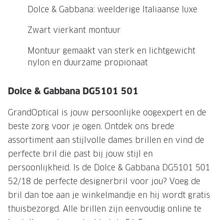
NIEUWE 
Dolce & Gabbana: weelderige Italiaanse luxe
NIEUWE COLLECTIE
ACTIES 
Zwart vierkant montuur
Premium O
ACTIES VOOR JOU
Montuur gemaakt van sterk en lichtgewicht
Jouw complete merkbril voor 239,-
Tweede d
nylon en duurzame propionaat
Tweede designerbril cadeau
Tot 200,
sterkte
Dolce & Gabbana DG5101 501
Tot 200.- korting op een complete
merkbril
Alle actie
GrandOptical is jouw persoonlijke oogexpert en de
Premium Outlet: tot 50% korting
beste zorg voor je ogen. Ontdek ons brede
assortiment aan stijlvolle dames brillen en vind de
Alle acties
perfecte bril die past bij jouw stijl en
persoonlijkheid. Is de Dolce & Gabbana DG5101 501
BRILABONNEMENT
52/18 de perfecte designerbril voor jou? Voeg de
GrandOptical Zicht Plan
bril dan toe aan je winkelmandje en hij wordt gratis
thuisbezorgd. Alle brillen zijn eenvoudig online te
BRILLENGLAZEN