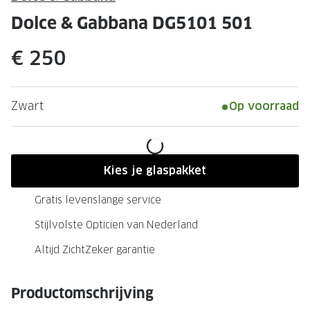
Leesbrillen
Skibrille
Dolce & Gabbana DG5101 501
Nachtbrillen
MERKEN
€ 250
Miu Miu
MERKEN
Prada
Ray-Ban
Zwart
Op voorraad
Miu Miu
Prada
Gucci
Gucci
Ray-Ban
Tom For
Kies je glaspakket
Burberry
Oakley
Gratis levenslange service
Tom Ford
Burberr
Stijlvolste Opticien van Nederland
Oakley
Saint Lau
Altijd ZichtZeker garantie
Saint Laurent
Alle mer
Productomschrijving
Alle merken