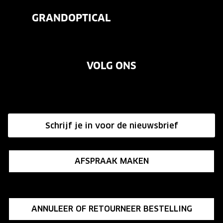
Veelgestelde vragen
Contactlenzen
GRANDOPTICAL
Contact
Oogmeting
Over ons
Garanties
Merken
VOLG ONS
Vacatures
Annuleer of retourneer een bestelling
Onze winkels
Hier de overeenkomst ontbinden
Affiliate programma
Schrijf je in voor de nieuwsbrief
Influencer programma
AFSPRAAK MAKEN
ANNULEER OF RETOURNEER BESTELLING