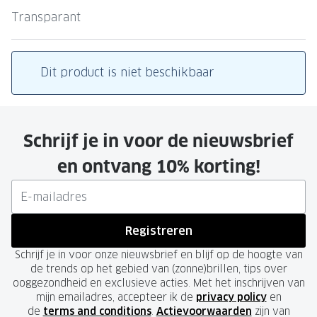
Leesbrillen
Skibrille
Transparant
Nachtbrillen
MERKEN
Miu Miu
MERKEN
Dit product is niet beschikbaar
Prada
Ray-Ban
Miu Miu
Prada
Schrijf je in voor de nieuwsbrief
Gucci
Gucci
en ontvang 10% korting!
Ray-Ban
Tom For
Burberry
Oakley
Tom Ford
Burberr
Registreren
Oakley
Saint Lau
Schrijf je in voor onze nieuwsbrief en blijf op de hoogte van
de trends op het gebied van (zonne)brillen, tips over
Saint Laurent
Alle mer
ooggezondheid en exclusieve acties. Met het inschrijven van
mijn emailadres, accepteer ik de
privacy policy
en
Alle merken
de
terms and conditions
.
Actievoorwaarden
zijn van