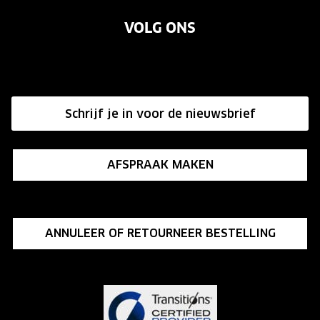
Garanties
Merken
Onze brillenglazen
VOLG ONS
Vacatures
Annuleer of retourneer een bestelling
Nikon brillenglazen
Onze winkels
Hier de overeenkomst ontbinden
Transitions brillenglazen
Affiliate programma
Schrijf je in voor de nieuwsbrief
Influencer programma
AFSPRAAK MAKEN
ANNULEER OF RETOURNEER BESTELLING