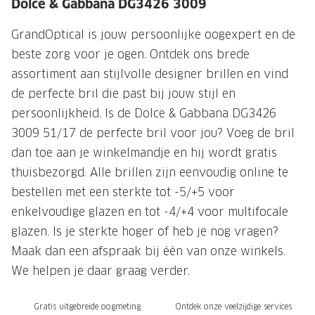
NIEUWE 
Dolce & Gabbana DG3426 3009
NIEUWE COLLECTIE
ACTIES 
GrandOptical is jouw persoonlijke oogexpert en de
Premium O
beste zorg voor je ogen. Ontdek ons brede
ACTIES VOOR JOU
assortiment aan stijlvolle designer brillen en vind
Jouw complete merkbril voor 239,-
Tweede d
de perfecte bril die past bij jouw stijl en
Tweede designerbril cadeau
Tot 200,
persoonlijkheid. Is de Dolce & Gabbana DG3426
sterkte
3009 51/17 de perfecte bril voor jou? Voeg de bril
Tot 200.- korting op een complete
merkbril
Alle actie
dan toe aan je winkelmandje en hij wordt gratis
thuisbezorgd. Alle brillen zijn eenvoudig online te
Premium Outlet: tot 50% korting
bestellen met een sterkte tot -5/+5 voor
Alle acties
enkelvoudige glazen en tot -4/+4 voor multifocale
glazen. Is je sterkte hoger of heb je nog vragen?
BRILABONNEMENT
Maak dan een afspraak bij één van onze winkels.
We helpen je daar graag verder.
GrandOptical Zicht Plan
BRILLENGLAZEN
Gratis uitgebreide oogmeting
Ontdek onze veelzijdige services