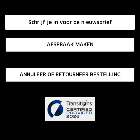
Hier de overeenkomst ontbinden
Affiliate programma
Schrijf je in voor de nieuwsbrief
Influencer programma
AFSPRAAK MAKEN
ANNULEER OF RETOURNEER BESTELLING