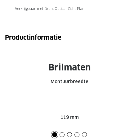
Verkrijgbaar met GrandOptical Zicht Plan
Onze brillenglazen
Nikon brillenglazen
Transitions brillenglazen
Productinformatie
Brilmaten
Montuurbreedte
119 mm