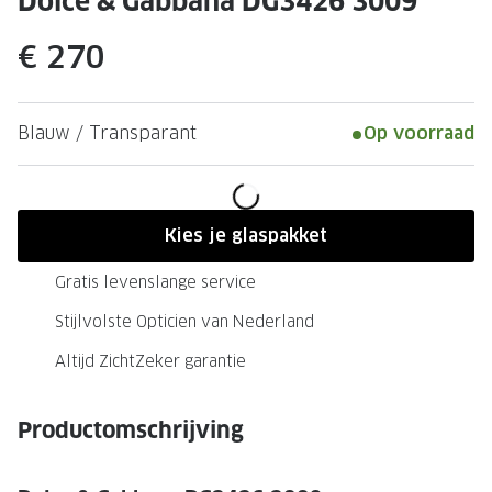
Dolce & Gabbana DG3426 3009
Leesbrillen
Skibrille
Nachtbrillen
€ 270
MERKEN
Miu Miu
MERKEN
Prada
Ray-Ban
Blauw / Transparant
Op voorraad
Miu Miu
Prada
Gucci
Gucci
Kies je glaspakket
Ray-Ban
Tom For
Gratis levenslange service
Burberry
Oakley
Stijlvolste Opticien van Nederland
Tom Ford
Burberr
Altijd ZichtZeker garantie
Oakley
Saint Lau
Productomschrijving
Saint Laurent
Alle mer
Alle merken