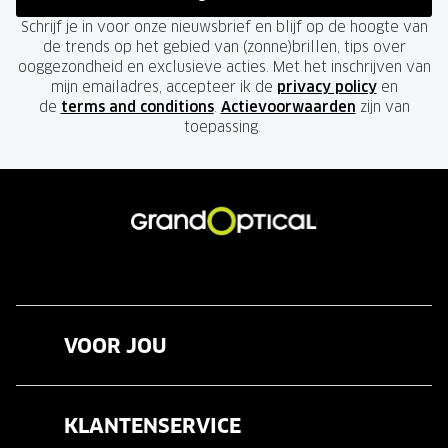
Schrijf je in voor onze nieuwsbrief en blijf op de hoogte van
de trends op het gebied van (zonne)brillen, tips over
ooggezondheid en exclusieve acties. Met het inschrijven van
mijn emailadres, accepteer ik de
privacy policy
en
de
terms and conditions
.
Actievoorwaarden
zijn van
toepassing.
VOOR JOU
Brillen
KLANTENSERVICE
Zonnebrillen