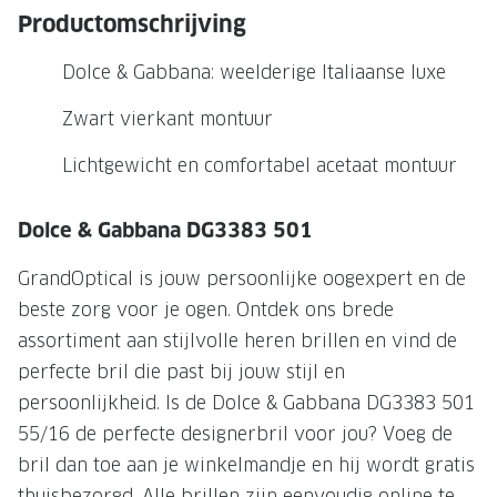
NIEUWE 
Productomschrijving
NIEUWE COLLECTIE
ACTIES 
Dolce & Gabbana: weelderige Italiaanse luxe
Premium O
ACTIES VOOR JOU
Zwart vierkant montuur
Jouw complete merkbril voor 239,-
Tweede d
Lichtgewicht en comfortabel acetaat montuur
Tweede designerbril cadeau
Tot 200,
sterkte
Tot 200.- korting op een complete
Dolce & Gabbana DG3383 501
merkbril
Alle actie
GrandOptical is jouw persoonlijke oogexpert en de
Premium Outlet: tot 50% korting
beste zorg voor je ogen. Ontdek ons brede
Alle acties
assortiment aan stijlvolle heren brillen en vind de
perfecte bril die past bij jouw stijl en
BRILABONNEMENT
persoonlijkheid. Is de Dolce & Gabbana DG3383 501
GrandOptical Zicht Plan
55/16 de perfecte designerbril voor jou? Voeg de
bril dan toe aan je winkelmandje en hij wordt gratis
BRILLENGLAZEN
thuisbezorgd. Alle brillen zijn eenvoudig online te