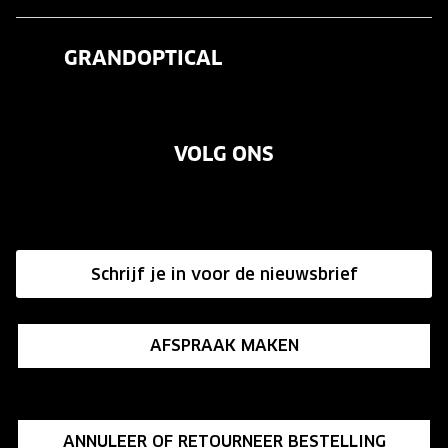
Veelgestelde vragen
Contactlenzen
GRANDOPTICAL
Contact
Oogmeting
Over ons
Garanties
Merken
VOLG ONS
Vacatures
Annuleer of retourneer een bestelling
Onze winkels
Hier de overeenkomst ontbinden
Affiliate programma
Schrijf je in voor de nieuwsbrief
Influencer programma
AFSPRAAK MAKEN
ANNULEER OF RETOURNEER BESTELLING