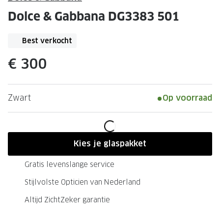
Leesbrillen
Skibrille
Dolce & Gabbana DG3383 501
Nachtbrillen
MERKEN
Miu Miu
Best verkocht
MERKEN
Prada
Ray-Ban
€ 300
Miu Miu
Prada
Zwart
Op voorraad
Gucci
Gucci
Ray-Ban
Tom For
Burberry
Oakley
Kies je glaspakket
Tom Ford
Burberr
Gratis levenslange service
Oakley
Saint Lau
Stijlvolste Opticien van Nederland
Saint Laurent
Alle mer
Altijd ZichtZeker garantie
Alle merken