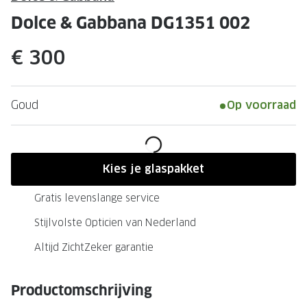
Leesbrillen
Skibrille
Dolce & Gabbana DG1351 002
Nachtbrillen
MERKEN
€ 300
Miu Miu
MERKEN
Prada
Ray-Ban
Goud
Op voorraad
Miu Miu
Prada
Gucci
Gucci
Ray-Ban
Tom For
Kies je glaspakket
Burberry
Oakley
Gratis levenslange service
Tom Ford
Burberr
Stijlvolste Opticien van Nederland
Oakley
Saint Lau
Altijd ZichtZeker garantie
Saint Laurent
Alle mer
Productomschrijving
Alle merken