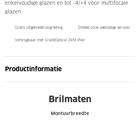
enkelvoudige glazen en tot -4/+4 voor multifocale
Onze brillenglazen
glazen.
Nikon brillenglazen
Gratis uitgebreide oogmeting
Ontdek onze veelzijdige services
Transitions brillenglazen
Verkrijgbaar met GrandOptical Zicht Plan
Productinformatie
Brilmaten
Montuurbreedte