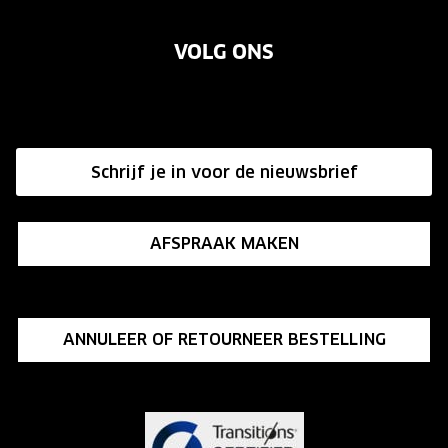
Over ons
Garanties
Merken
VOLG ONS
Vacatures
Annuleer of retourneer een bestelling
Onze winkels
Hier de overeenkomst ontbinden
Affiliate programma
Schrijf je in voor de nieuwsbrief
Influencer programma
AFSPRAAK MAKEN
ANNULEER OF RETOURNEER BESTELLING