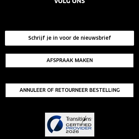
VOLG ONS
Vacatures
Annuleer of retourneer een bestelling
Onze winkels
Hier de overeenkomst ontbinden
Affiliate programma
Schrijf je in voor de nieuwsbrief
Influencer programma
AFSPRAAK MAKEN
ANNULEER OF RETOURNEER BESTELLING