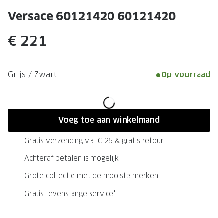
Leesbrillen
Skibrille
Versace 60121420 60121420
Nachtbrillen
MERKEN
€ 221
Miu Miu
MERKEN
Prada
Ray-Ban
Grijs / Zwart
Op voorraad
Miu Miu
Prada
Gucci
Gucci
Ray-Ban
Tom For
Voeg toe aan winkelmand
Burberry
Oakley
Gratis verzending v.a. € 25 & gratis retour
Tom Ford
Burberr
Achteraf betalen is mogelijk
Oakley
Saint Lau
Grote collectie met de mooiste merken
Gratis levenslange service*
Saint Laurent
Alle mer
Alle merken