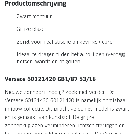
NIEUWE 
Productomschrijving
NIEUWE COLLECTIE
ACTIES 
Zwart montuur
Premium O
ACTIES VOOR JOU
Grijze glazen
Jouw complete merkbril voor 239,-
Tweede d
Zorgt voor realistische omgevingskleuren
Tweede designerbril cadeau
Tot 200,
sterkte
Ideaal te dragen tijden het autorijden (verdag),
Tot 200.- korting op een complete
fietsen, wandelen of golfen
merkbril
Alle actie
Premium Outlet: tot 50% korting
Versace 60121420 GB1/87 53/18
Alle acties
Nieuwe zonnebril nodig? Zoek niet verder! De
Versace 60121420 60121420 is namelijk onmisbaar
BRILABONNEMENT
in jouw collectie. Dit prachtige dames model is zwart
GrandOptical Zicht Plan
en is gemaakt van kunststof. De grijze
zonnebrilglazen verminderen lichtschitteringen en
BRILLENGLAZEN