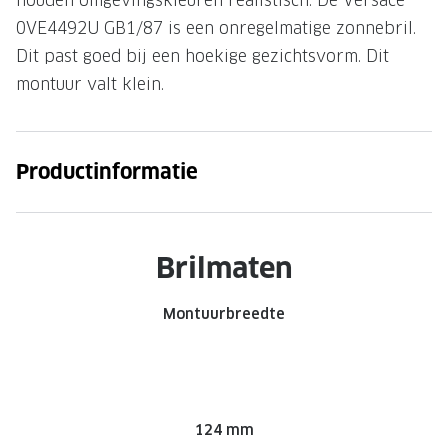
houden omgevingskleuren realistisch. De Versace
0VE4492U GB1/87 is een onregelmatige zonnebril.
Onze brillenglazen
Dit past goed bij een hoekige gezichtsvorm. Dit
Nikon brillenglazen
montuur valt klein.
Transitions brillenglazen
Productinformatie
Brilmaten
Montuurbreedte
124 mm