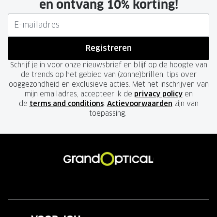
en ontvang 10% korting!
Registreren
Schrijf je in voor onze nieuwsbrief en blijf op de hoogte van
de trends op het gebied van (zonne)brillen, tips over
ooggezondheid en exclusieve acties. Met het inschrijven van
mijn emailadres, accepteer ik de
privacy policy
en
de
terms and conditions
.
Actievoorwaarden
zijn van
toepassing.