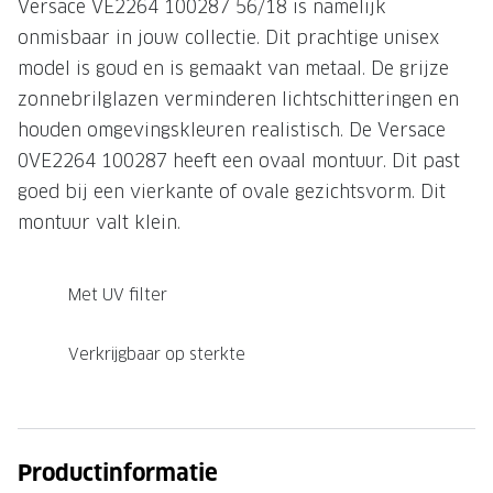
Versace VE2264 100287 56/18 is namelijk
Onze brillenglazen
onmisbaar in jouw collectie. Dit prachtige unisex
model is goud en is gemaakt van metaal. De grijze
Nikon brillenglazen
zonnebrilglazen verminderen lichtschitteringen en
Transitions brillenglazen
houden omgevingskleuren realistisch. De Versace
0VE2264 100287 heeft een ovaal montuur. Dit past
goed bij een vierkante of ovale gezichtsvorm. Dit
montuur valt klein.
Met UV filter
Verkrijgbaar op sterkte
Productinformatie