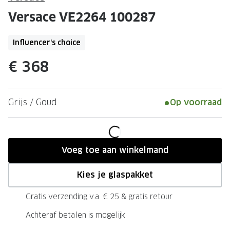
Leesbrillen
Skibrille
Versace VE2264 100287
Nachtbrillen
MERKEN
Miu Miu
Influencer's choice
MERKEN
Prada
Ray-Ban
€ 368
Miu Miu
Prada
Grijs / Goud
Op voorraad
Gucci
Gucci
Ray-Ban
Tom For
Burberry
Oakley
Voeg toe aan winkelmand
Tom Ford
Burberr
Kies je glaspakket
Oakley
Saint Lau
Gratis verzending v.a. € 25 & gratis retour
Saint Laurent
Alle mer
Achteraf betalen is mogelijk
Alle merken