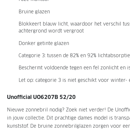
Nachtlenzen
Saint Laurent
Saint Laurent
Computerbrillen
Sportzonnebrillen
Droge ogen
Klantenservice
Bruine glazen
Alle merken
Alle merken
Lenzen direct herbestellen
Leesbrillen
Skibrillen
Contactformulier
Blokkeert blauw licht, waardoor het verschil tu
achtergrond wordt vergroot
NIEUWE COL
NIEUWE COL
Nachtbrillen
Verhuizing doorgeven
Donker getinte glazen
Categorie 3: tussen de 82% en 92% lichtabsorptie
Beschermt voldoende tegen een fel zonlicht en 
Let op: categorie 3 is niet geschikt voor winter-
Unofficial UO6207B 52/20
Nieuwe zonnebril nodig? Zoek niet verder! De Unoff
in jouw collectie. Dit prachtige dames model is trans
kunststof. De bruine zonnebrilglazen zorgen voor e