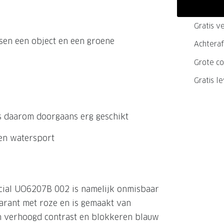
GrandOptical Zicht Plan
Gratis ve
ssen een object en een groene
Achteraf
LECTIE
LECTIE
Grote co
Gratis l
is daarom doorgaans erg geschikt
 en watersport
icial UO6207B 002 is namelijk onmisbaar
parant met roze en is gemaakt van
en verhoogd contrast en blokkeren blauw