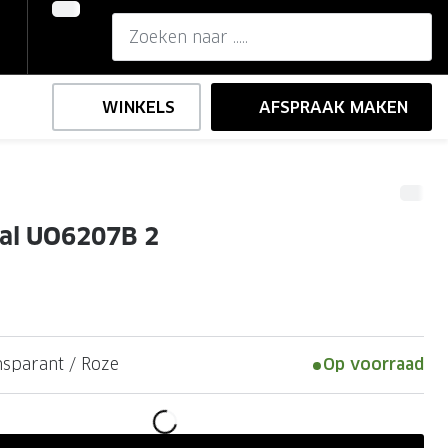
WINKELS
AFSPRAAK MAKEN
,-
ng
Onze brillenglazen
ial UO6207B 2
Nikon brillenglazen
e
l op sterkte
Transitions brillenglazen
nsparant / Roze
Op voorraad