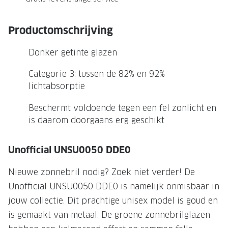
NIEUWE 
NIEUWE COLLECTIE
ACTIES 
Productomschrijving
Premium O
ACTIES VOOR JOU
Donker getinte glazen
Jouw complete merkbril voor 239,-
Tweede d
Categorie 3: tussen de 82% en 92%
Tweede designerbril cadeau
Tot 200,
lichtabsorptie
sterkte
Tot 200.- korting op een complete
Beschermt voldoende tegen een fel zonlicht en
merkbril
Alle actie
is daarom doorgaans erg geschikt
Premium Outlet: tot 50% korting
Unofficial UNSU0050 DDE0
Alle acties
Nieuwe zonnebril nodig? Zoek niet verder! De
BRILABONNEMENT
Unofficial UNSU0050 DDE0 is namelijk onmisbaar in
GrandOptical Zicht Plan
jouw collectie. Dit prachtige unisex model is goud en
is gemaakt van metaal. De groene zonnebrilglazen
BRILLENGLAZEN