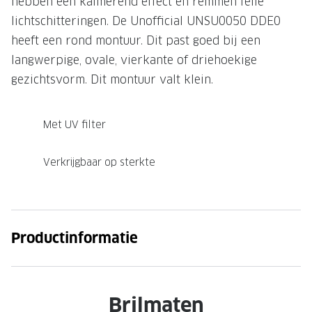
hebben een kalmerend effect en remmen felle
lichtschitteringen. De Unofficial UNSU0050 DDE0
Onze brillenglazen
heeft een rond montuur. Dit past goed bij een
Nikon brillenglazen
langwerpige, ovale, vierkante of driehoekige
Transitions brillenglazen
gezichtsvorm. Dit montuur valt klein.
Met UV filter
Verkrijgbaar op sterkte
Productinformatie
Brilmaten