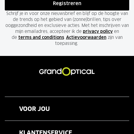
Registreren
Schrijf je in voor onze nieuwsbrief en blijf op de hoogte van
de trends op het gebied van (zonne)brillen, tips over
ooggezondheid en exclusieve acties. Met het inschrijven van
mijn emailadres, accepteer ik de
privacy policy
en
de
terms and conditions
.
Actievoorwaarden
zijn van
toepassing.
VOOR JOU
Brillen
KLANTENSERVICE