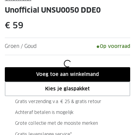
Leesbrillen
Skibrille
Unofficial UNSU0050 DDE0
Nachtbrillen
MERKEN
€ 59
Miu Miu
MERKEN
Prada
Ray-Ban
Groen / Goud
Op voorraad
Miu Miu
Prada
Gucci
Gucci
Ray-Ban
Tom For
Voeg toe aan winkelmand
Burberry
Oakley
Kies je glaspakket
Tom Ford
Burberr
Gratis verzending v.a. € 25 & gratis retour
Oakley
Saint Lau
Achteraf betalen is mogelijk
Saint Laurent
Alle mer
Grote collectie met de mooiste merken
Alle merken
Gratis levenslange service*