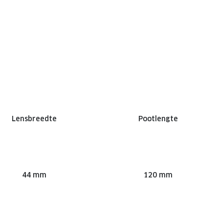
Lensbreedte
Pootlengte
44 mm
120 mm