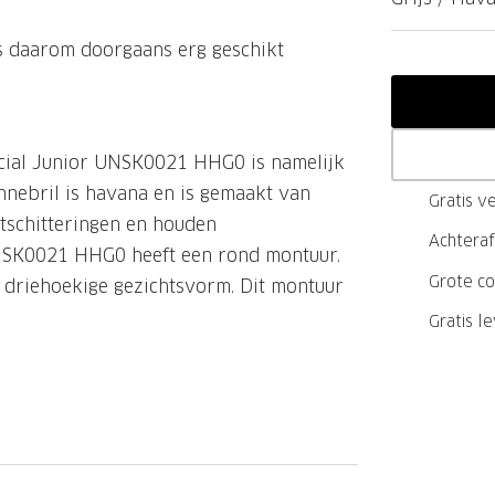
GrandOptical Zicht Plan
is daarom doorgaans erg geschikt
LECTIE
LECTIE
icial Junior UNSK0021 HHG0 is namelijk
nnebril is havana en is gemaakt van
Gratis ve
htschitteringen en houden
Achteraf
 UNSK0021 HHG0 heeft een rond montuur.
Grote co
f driehoekige gezichtsvorm. Dit montuur
Gratis l