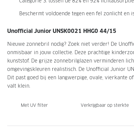
Categorie 3: tussen de 82% en 92% lichtabsorptie
Nachtlenzen
Saint Laurent
Saint Laurent
Computerbrillen
Sportzonnebrillen
Droge ogen
Klantenservice
Beschermt voldoende tegen een fel zonlicht en 
Alle merken
Alle merken
Lenzen direct herbestellen
Leesbrillen
Skibrillen
Contactformulier
Unofficial Junior UNSK0021 HHG0 44/15
NIEUWE COL
NIEUWE COL
Nachtbrillen
Verhuizing doorgeven
Nieuwe zonnebril nodig? Zoek niet verder! De Unoff
onmisbaar in jouw collectie. Deze prachtige kinderzo
kunststof. De grijze zonnebrilglazen verminderen lic
omgevingskleuren realistisch. De Unofficial Junior
Dit past goed bij een langwerpige, ovale, vierkante o
valt klein.
Met UV filter
Verkrijgbaar op sterkte