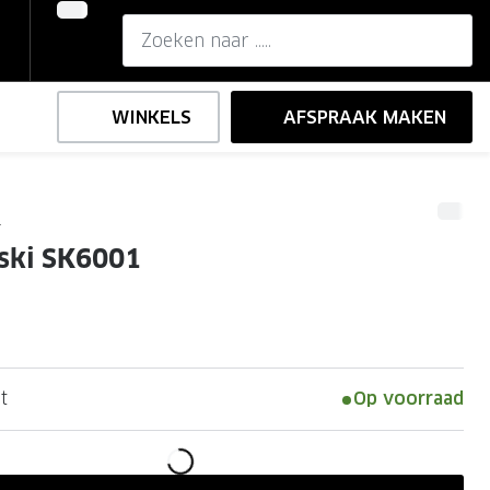
WINKELS
AFSPRAAK MAKEN
i
,-
ng
Onze brillenglazen
ski SK6001
Nikon brillenglazen
e
l op sterkte
Transitions brillenglazen
t
Op voorraad