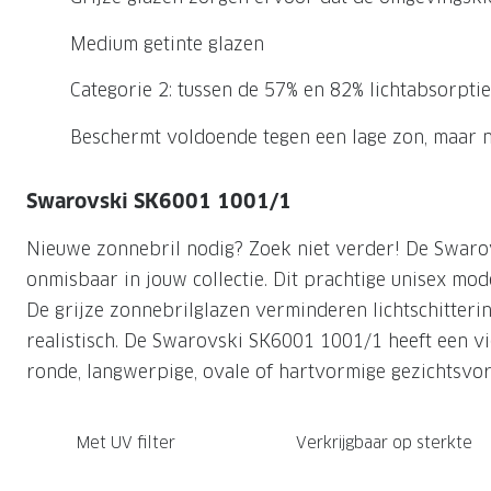
Nachtlenzen
Saint Laurent
Saint Laurent
Computerbrillen
Sportzonnebrillen
Droge ogen
Klantenservice
Medium getinte glazen
Alle merken
Alle merken
Lenzen direct herbestellen
Leesbrillen
Skibrillen
Contactformulier
Categorie 2: tussen de 57% en 82% lichtabsorptie
NIEUWE COL
NIEUWE COL
Nachtbrillen
Verhuizing doorgeven
Beschermt voldoende tegen een lage zon, maar no
Swarovski SK6001 1001/1
Nieuwe zonnebril nodig? Zoek niet verder! De Swaro
onmisbaar in jouw collectie. Dit prachtige unisex mod
De grijze zonnebrilglazen verminderen lichtschitter
realistisch. De Swarovski SK6001 1001/1 heeft een vi
ronde, langwerpige, ovale of hartvormige gezichtsvorm
Met UV filter
Verkrijgbaar op sterkte