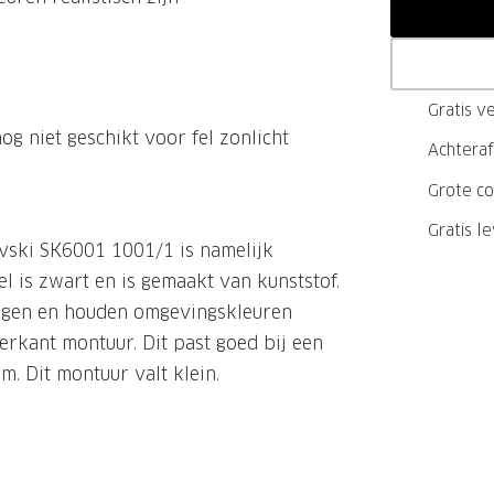
GrandOptical Zicht Plan
Gratis ve
LECTIE
LECTIE
g niet geschikt voor fel zonlicht
Achteraf
Grote co
Gratis l
vski SK6001 1001/1 is namelijk
el is zwart en is gemaakt van kunststof.
ingen en houden omgevingskleuren
erkant montuur. Dit past goed bij een
. Dit montuur valt klein.