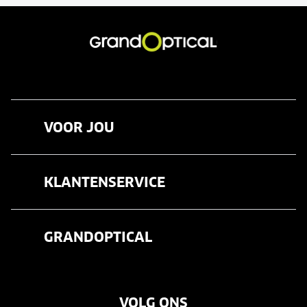
VOOR JOU
Brillen
KLANTENSERVICE
Zonnebrillen
Veelgestelde vragen
Contactlenzen
GRANDOPTICAL
Contact
Oogmeting
Over ons
Garanties
Merken
VOLG ONS
Vacatures