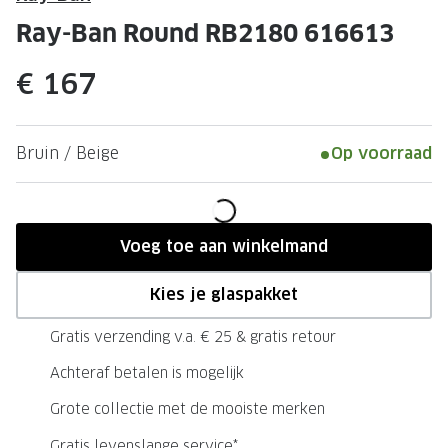
Leesbrillen
Skibrille
Ray-Ban Round RB2180 616613
Nachtbrillen
MERKEN
€ 167
Miu Miu
MERKEN
Prada
Ray-Ban
Bruin / Beige
Op voorraad
Miu Miu
Prada
Gucci
Gucci
Ray-Ban
Tom For
Voeg toe aan winkelmand
Burberry
Oakley
Kies je glaspakket
Tom Ford
Burberr
Gratis verzending v.a. € 25 & gratis retour
Oakley
Saint Lau
Achteraf betalen is mogelijk
Saint Laurent
Alle mer
Grote collectie met de mooiste merken
Alle merken
Gratis levenslange service*