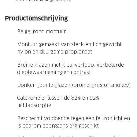
NIEUWE 
NIEUWE COLLECTIE
ACTIES 
Productomschrijving
Premium O
ACTIES VOOR JOU
Beige, rond montuur
Jouw complete merkbril voor 239,-
Tweede d
Montuur gemaakt van sterk en lichtgewicht
Tweede designerbril cadeau
Tot 200,
nylon en duurzame propionaat
sterkte
Tot 200.- korting op een complete
Bruine glazen met kleurverloop. Verbeterde
merkbril
Alle actie
dieptewaarneming en contrast
Premium Outlet: tot 50% korting
Donker getinte glazen (bruine, grijs of smokey)
Alle acties
Categorie 3: tussen de 82% en 92%
lichtabsorptie
BRILABONNEMENT
Beschermt voldoende tegen een fel zonlicht en
GrandOptical Zicht Plan
is daarom doorgaans erg geschikt
BRILLENGLAZEN