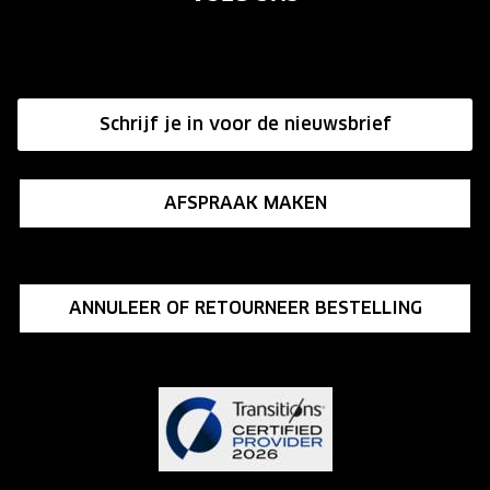
Annuleer of retourneer een bestelling
Onze winkels
Hier de overeenkomst ontbinden
Affiliate programma
Schrijf je in voor de nieuwsbrief
Influencer programma
AFSPRAAK MAKEN
ANNULEER OF RETOURNEER BESTELLING