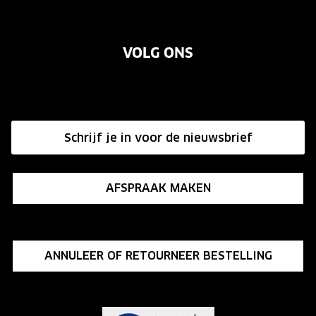
Oogmeting
Onze brillenglazen
Over ons
Garanties
Merken
Nikon brillenglazen
VOLG ONS
Vacatures
Annuleer of retourneer een bestelling
Transitions brillenglazen
Onze winkels
Hier de overeenkomst ontbinden
Affiliate programma
Schrijf je in voor de nieuwsbrief
Influencer programma
AFSPRAAK MAKEN
ANNULEER OF RETOURNEER BESTELLING