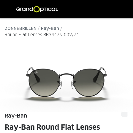
Ga
direct
naar
ALLE BRILLEN
ALLE ZO
de
ZONNEBRILLEN
Ray-Ban
Damesbrillen
Dames zo
Round Flat Lenses RB3447N 002/71
inhoud
Herenbrillen
Heren zo
Kinderbrillen
Kinder z
SOORTEN BRILLEN
SOORTE
Brillen op sterkte
Zonnebri
Multifocale brillen
Multifoca
Blauw-violet licht brillen
Gepolari
Ray-Ban
Computerbrillen
Sportzon
Ray-Ban Round Flat Lenses