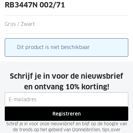
Leesbrillen
Skibrille
RB3447N 002/71
Nachtbrillen
MERKEN
Miu Miu
Grijs / Zwart
MERKEN
Prada
Ray-Ban
Dit product is niet beschikbaar
Miu Miu
Prada
Gucci
Gucci
Ray-Ban
Tom For
Schrijf je in voor de nieuwsbrief
Burberry
Oakley
en ontvang 10% korting!
Tom Ford
Burberr
Oakley
Saint Lau
Registreren
Saint Laurent
Alle mer
Schrijf je in voor onze nieuwsbrief en blijf op de hoogte van
de trends op het gebied van (zonne)brillen, tips over
Alle merken