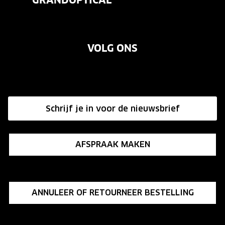
GRANDOPTICAL
Contact
Oogmeting
Onze brillenglazen
Over ons
Garanties
Merken
Nikon brillenglazen
VOLG ONS
Vacatures
Annuleer of retourneer een bestelling
Transitions brillenglazen
Onze winkels
Hier de overeenkomst ontbinden
Affiliate programma
Schrijf je in voor de nieuwsbrief
Influencer programma
AFSPRAAK MAKEN
ANNULEER OF RETOURNEER BESTELLING