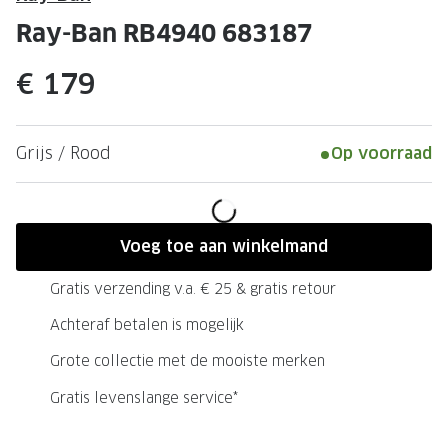
Leesbrillen
Skibrille
Ray-Ban RB4940 683187
Nachtbrillen
MERKEN
€ 179
Miu Miu
MERKEN
Prada
Ray-Ban
Grijs / Rood
Op voorraad
Miu Miu
Prada
Gucci
Gucci
Ray-Ban
Tom For
Voeg toe aan winkelmand
Burberry
Oakley
Gratis verzending v.a. € 25 & gratis retour
Tom Ford
Burberr
Achteraf betalen is mogelijk
Oakley
Saint Lau
Grote collectie met de mooiste merken
Gratis levenslange service*
Saint Laurent
Alle mer
Alle merken