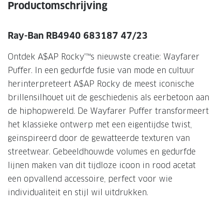
NIEUWE 
Productomschrijving
NIEUWE COLLECTIE
ACTIES 
Ray-Ban RB4940 683187 47/23
Premium O
ACTIES VOOR JOU
Jouw complete merkbril voor 239,-
Tweede d
Ontdek A$AP Rocky'™s nieuwste creatie: Wayfarer
Puffer. In een gedurfde fusie van mode en cultuur
Tweede designerbril cadeau
Tot 200,
herinterpreteert A$AP Rocky de meest iconische
sterkte
Tot 200.- korting op een complete
brillensilhouet uit de geschiedenis als eerbetoon aan
merkbril
Alle actie
de hiphopwereld. De Wayfarer Puffer transformeert
Premium Outlet: tot 50% korting
het klassieke ontwerp met een eigentijdse twist,
geïnspireerd door de gewatteerde texturen van
Alle acties
streetwear. Gebeeldhouwde volumes en gedurfde
lijnen maken van dit tijdloze icoon in rood acetat
BRILABONNEMENT
een opvallend accessoire, perfect voor wie
GrandOptical Zicht Plan
individualiteit en stijl wil uitdrukken.
BRILLENGLAZEN