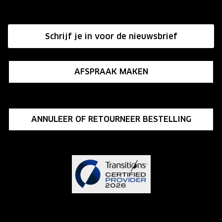
Hier de overeenkomst ontbinden
Affiliate programma
Schrijf je in voor de nieuwsbrief
Influencer programma
AFSPRAAK MAKEN
ANNULEER OF RETOURNEER BESTELLING