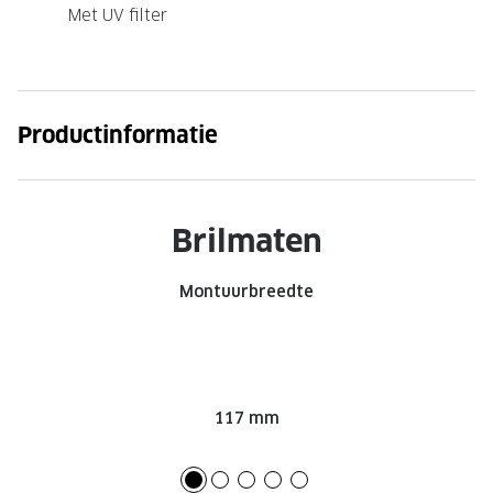
Met UV filter
Onze brillenglazen
Nikon brillenglazen
Transitions brillenglazen
Productinformatie
Brilmaten
Montuurbreedte
117 mm