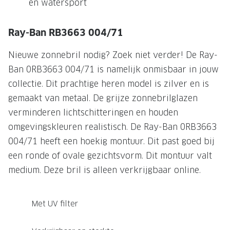
en watersport
Onze brillenglazen
Ray-Ban RB3663 004/71
Nikon brillenglazen
Nieuwe zonnebril nodig? Zoek niet verder! De Ray-
Transitions brillenglazen
Ban 0RB3663 004/71 is namelijk onmisbaar in jouw
collectie. Dit prachtige heren model is zilver en is
gemaakt van metaal. De grijze zonnebrilglazen
verminderen lichtschitteringen en houden
omgevingskleuren realistisch. De Ray-Ban 0RB3663
004/71 heeft een hoekig montuur. Dit past goed bij
een ronde of ovale gezichtsvorm. Dit montuur valt
medium. Deze bril is alleen verkrijgbaar online.
Met UV filter