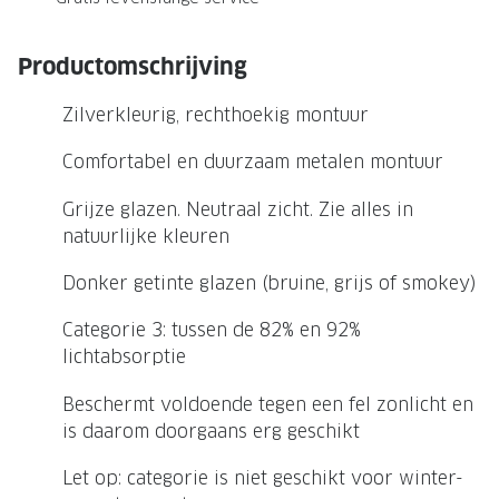
NIEUWE 
NIEUWE COLLECTIE
ACTIES 
Productomschrijving
Premium O
ACTIES VOOR JOU
Zilverkleurig, rechthoekig montuur
Jouw complete merkbril voor 239,-
Tweede d
Comfortabel en duurzaam metalen montuur
Tweede designerbril cadeau
Tot 200,
sterkte
Grijze glazen. Neutraal zicht. Zie alles in
Tot 200.- korting op een complete
natuurlijke kleuren
merkbril
Alle actie
Donker getinte glazen (bruine, grijs of smokey)
Premium Outlet: tot 50% korting
Alle acties
Categorie 3: tussen de 82% en 92%
lichtabsorptie
BRILABONNEMENT
Beschermt voldoende tegen een fel zonlicht en
is daarom doorgaans erg geschikt
GrandOptical Zicht Plan
Let op: categorie is niet geschikt voor winter-
BRILLENGLAZEN