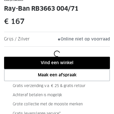
Leesbrillen
Skibrille
Ray-Ban RB3663 004/71
Nachtbrillen
MERKEN
€ 167
Miu Miu
MERKEN
Prada
Ray-Ban
Grijs / Zilver
Online niet op voorraad
Miu Miu
Prada
Gucci
Gucci
Ray-Ban
Tom For
Vind een winkel
Burberry
Oakley
Maak een afspraak
Tom Ford
Burberr
Gratis verzending v.a. € 25 & gratis retour
Oakley
Saint Lau
Achteraf betalen is mogelijk
Saint Laurent
Alle mer
Grote collectie met de mooiste merken
Alle merken
Gratis levenslange service*