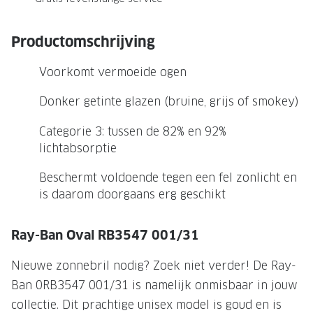
NIEUWE 
NIEUWE COLLECTIE
ACTIES 
Productomschrijving
Premium O
ACTIES VOOR JOU
Voorkomt vermoeide ogen
Jouw complete merkbril voor 239,-
Tweede d
Donker getinte glazen (bruine, grijs of smokey)
Tweede designerbril cadeau
Tot 200,
sterkte
Categorie 3: tussen de 82% en 92%
Tot 200.- korting op een complete
lichtabsorptie
merkbril
Alle actie
Beschermt voldoende tegen een fel zonlicht en
Premium Outlet: tot 50% korting
is daarom doorgaans erg geschikt
Alle acties
Ray-Ban Oval RB3547 001/31
BRILABONNEMENT
Nieuwe zonnebril nodig? Zoek niet verder! De Ray-
GrandOptical Zicht Plan
Ban 0RB3547 001/31 is namelijk onmisbaar in jouw
collectie. Dit prachtige unisex model is goud en is
BRILLENGLAZEN