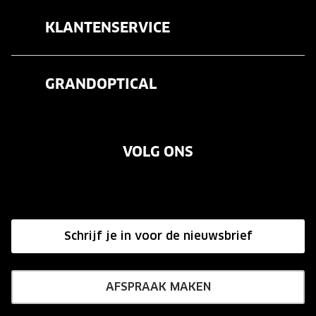
Brillen
KLANTENSERVICE
Zonnebrillen
Veelgestelde vragen
Contactlenzen
GRANDOPTICAL
Contact
Oogmeting
Over ons
Garanties
Merken
VOLG ONS
Vacatures
Annuleer of retourneer een bestelling
Onze winkels
Hier de overeenkomst ontbinden
Affiliate programma
Schrijf je in voor de nieuwsbrief
Influencer programma
AFSPRAAK MAKEN