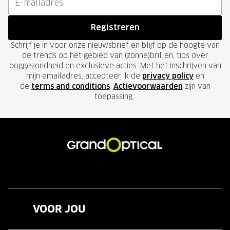
Registreren
Schrijf je in voor onze nieuwsbrief en blijf op de hoogte van
de trends op het gebied van (zonne)brillen, tips over
ooggezondheid en exclusieve acties. Met het inschrijven van
mijn emailadres, accepteer ik de
privacy policy
en
de
terms and conditions
.
Actievoorwaarden
zijn van
toepassing.
VOOR JOU