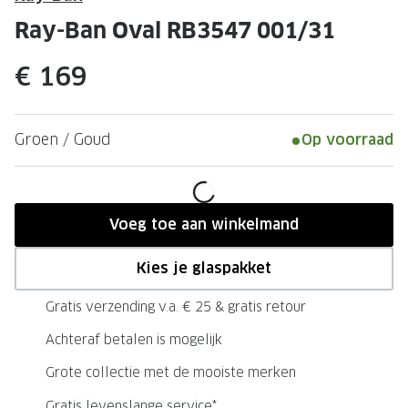
Leesbrillen
Skibrille
Ray-Ban Oval RB3547 001/31
Nachtbrillen
MERKEN
€ 169
Miu Miu
MERKEN
Prada
Ray-Ban
Groen / Goud
Op voorraad
Miu Miu
Prada
Gucci
Gucci
Ray-Ban
Tom For
Voeg toe aan winkelmand
Burberry
Oakley
Kies je glaspakket
Tom Ford
Burberr
Gratis verzending v.a. € 25 & gratis retour
Oakley
Saint Lau
Achteraf betalen is mogelijk
Saint Laurent
Alle mer
Grote collectie met de mooiste merken
Alle merken
Gratis levenslange service*