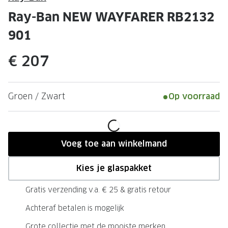
Leesbrillen
Skibrille
Ray-Ban NEW WAYFARER RB2132
Nachtbrillen
MERKEN
901
Miu Miu
MERKEN
€ 207
Prada
Ray-Ban
Miu Miu
Prada
Groen / Zwart
Op voorraad
Gucci
Gucci
Ray-Ban
Tom For
Burberry
Oakley
Voeg toe aan winkelmand
Tom Ford
Burberr
Kies je glaspakket
Oakley
Saint Lau
Gratis verzending v.a. € 25 & gratis retour
Saint Laurent
Alle mer
Achteraf betalen is mogelijk
Alle merken
Grote collectie met de mooiste merken