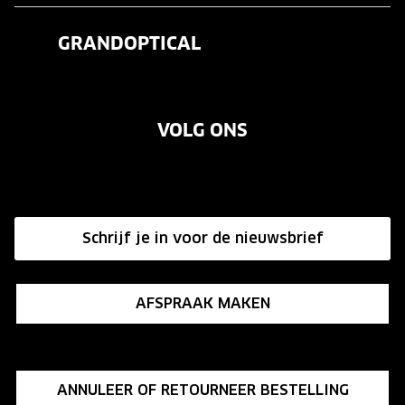
Veelgestelde vragen
Contactlenzen
GRANDOPTICAL
Contact
Oogmeting
Over ons
Garanties
Merken
VOLG ONS
Vacatures
Annuleer of retourneer een bestelling
Onze winkels
Hier de overeenkomst ontbinden
Affiliate programma
Schrijf je in voor de nieuwsbrief
Influencer programma
AFSPRAAK MAKEN
ANNULEER OF RETOURNEER BESTELLING