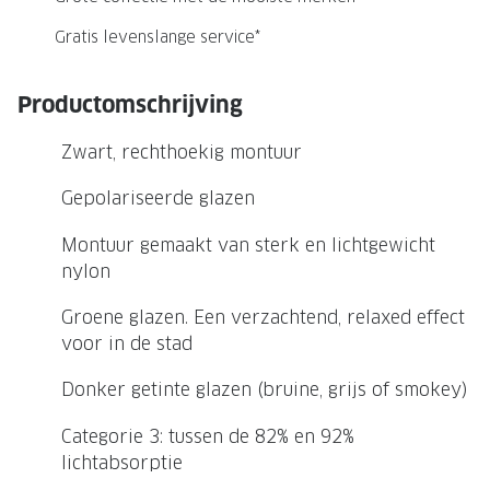
NIEUWE 
Gratis levenslange service*
NIEUWE COLLECTIE
ACTIES 
Premium O
ACTIES VOOR JOU
Productomschrijving
Jouw complete merkbril voor 239,-
Tweede d
Zwart, rechthoekig montuur
Tweede designerbril cadeau
Tot 200,
sterkte
Gepolariseerde glazen
Tot 200.- korting op een complete
merkbril
Alle actie
Montuur gemaakt van sterk en lichtgewicht
nylon
Premium Outlet: tot 50% korting
Groene glazen. Een verzachtend, relaxed effect
Alle acties
voor in de stad
BRILABONNEMENT
Donker getinte glazen (bruine, grijs of smokey)
GrandOptical Zicht Plan
Categorie 3: tussen de 82% en 92%
lichtabsorptie
BRILLENGLAZEN