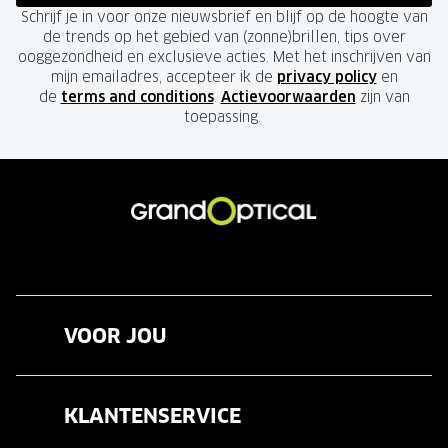
Schrijf je in voor onze nieuwsbrief en blijf op de hoogte van
de trends op het gebied van (zonne)brillen, tips over
ooggezondheid en exclusieve acties. Met het inschrijven van
mijn emailadres, accepteer ik de
privacy policy
en
de
terms and conditions
.
Actievoorwaarden
zijn van
toepassing.
VOOR JOU
Brillen
KLANTENSERVICE
Zonnebrillen