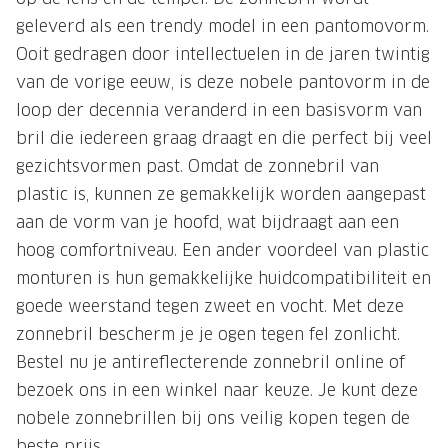
geleverd als een trendy model in een pantomovorm.
Onze brillenglazen
Ooit gedragen door intellectuelen in de jaren twintig
Nikon brillenglazen
van de vorige eeuw, is deze nobele pantovorm in de
loop der decennia veranderd in een basisvorm van
Transitions brillenglazen
bril die iedereen graag draagt en die perfect bij veel
gezichtsvormen past. Omdat de zonnebril van
plastic is, kunnen ze gemakkelijk worden aangepast
aan de vorm van je hoofd, wat bijdraagt aan een
hoog comfortniveau. Een ander voordeel van plastic
monturen is hun gemakkelijke huidcompatibiliteit en
goede weerstand tegen zweet en vocht. Met deze
zonnebril bescherm je je ogen tegen fel zonlicht.
Bestel nu je antireflecterende zonnebril online of
bezoek ons in een winkel naar keuze. Je kunt deze
nobele zonnebrillen bij ons veilig kopen tegen de
beste prijs.