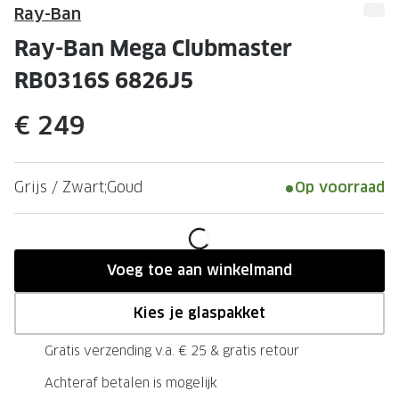
Leesbrillen
Skibrille
Ray-Ban
Nachtbrillen
MERKEN
Ray-Ban Mega Clubmaster
Miu Miu
RB0316S 6826J5
MERKEN
Prada
Ray-Ban
€ 249
Miu Miu
Prada
Gucci
Gucci
Grijs / Zwart;Goud
Op voorraad
Ray-Ban
Tom For
Burberry
Oakley
Voeg toe aan winkelmand
Tom Ford
Burberr
Kies je glaspakket
Oakley
Saint Lau
Gratis verzending v.a. € 25 & gratis retour
Saint Laurent
Alle mer
Achteraf betalen is mogelijk
Alle merken