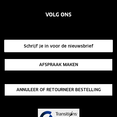
Over ons
Garanties
Merken
VOLG ONS
Vacatures
Annuleer of retourneer een bestelling
Onze winkels
Hier de overeenkomst ontbinden
Affiliate programma
Schrijf je in voor de nieuwsbrief
Influencer programma
AFSPRAAK MAKEN
ANNULEER OF RETOURNEER BESTELLING