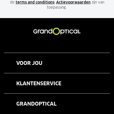
de
terms and conditions
.
Actievoorwaarden
zijn van
toepassing.
VOOR JOU
Brillen
KLANTENSERVICE
Zonnebrillen
Veelgestelde vragen
Contactlenzen
GRANDOPTICAL
Contact
Oogmeting