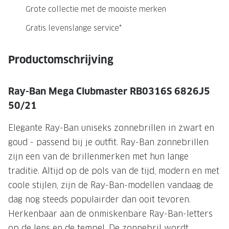
NIEUWE 
Grote collectie met de mooiste merken
NIEUWE COLLECTIE
ACTIES 
Gratis levenslange service*
Premium O
ACTIES VOOR JOU
Jouw complete merkbril voor 239,-
Tweede d
Productomschrijving
Tweede designerbril cadeau
Tot 200,
sterkte
Ray-Ban Mega Clubmaster RB0316S 6826J5
Tot 200.- korting op een complete
50/21
merkbril
Alle actie
Elegante Ray-Ban uniseks zonnebrillen in zwart en
Premium Outlet: tot 50% korting
goud - passend bij je outfit. Ray-Ban zonnebrillen
Alle acties
zijn een van de brillenmerken met hun lange
traditie. Altijd op de pols van de tijd, modern en met
BRILABONNEMENT
coole stijlen, zijn de Ray-Ban-modellen vandaag de
GrandOptical Zicht Plan
dag nog steeds populairder dan ooit tevoren.
Herkenbaar aan de onmiskenbare Ray-Ban-letters
BRILLENGLAZEN
op de lens en de tempel. De zonnebril wordt