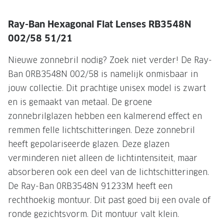
Onze brillenglazen
Ray-Ban Hexagonal Flat Lenses RB3548N
Nikon brillenglazen
002/58 51/21
Transitions brillenglazen
Nieuwe zonnebril nodig? Zoek niet verder! De Ray-
Ban 0RB3548N 002/58 is namelijk onmisbaar in
jouw collectie. Dit prachtige unisex model is zwart
en is gemaakt van metaal. De groene
zonnebrilglazen hebben een kalmerend effect en
remmen felle lichtschitteringen. Deze zonnebril
heeft gepolariseerde glazen. Deze glazen
verminderen niet alleen de lichtintensiteit, maar
absorberen ook een deel van de lichtschitteringen.
De Ray-Ban 0RB3548N 91233M heeft een
rechthoekig montuur. Dit past goed bij een ovale of
ronde gezichtsvorm. Dit montuur valt klein.