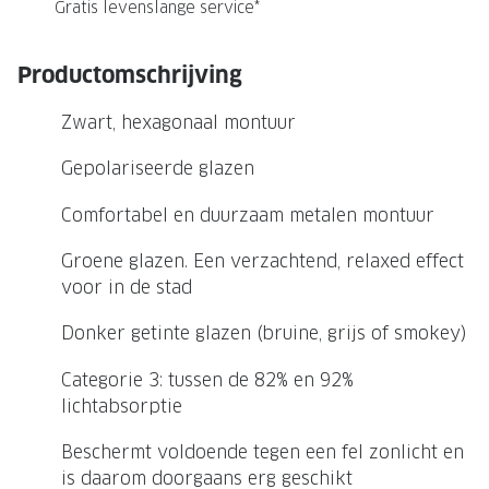
NIEUWE 
Gratis levenslange service*
NIEUWE COLLECTIE
ACTIES 
Productomschrijving
Premium O
ACTIES VOOR JOU
Zwart, hexagonaal montuur
Jouw complete merkbril voor 239,-
Tweede d
Tweede designerbril cadeau
Tot 200,
Gepolariseerde glazen
sterkte
Tot 200.- korting op een complete
Comfortabel en duurzaam metalen montuur
merkbril
Alle actie
Groene glazen. Een verzachtend, relaxed effect
Premium Outlet: tot 50% korting
voor in de stad
Alle acties
Donker getinte glazen (bruine, grijs of smokey)
BRILABONNEMENT
Categorie 3: tussen de 82% en 92%
lichtabsorptie
GrandOptical Zicht Plan
Beschermt voldoende tegen een fel zonlicht en
BRILLENGLAZEN
is daarom doorgaans erg geschikt