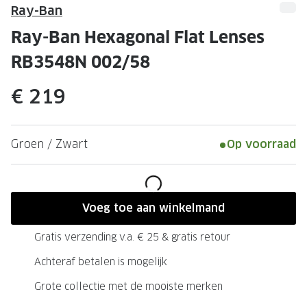
Leesbrillen
Skibrille
Ray-Ban
Nachtbrillen
MERKEN
Ray-Ban Hexagonal Flat Lenses
Miu Miu
RB3548N 002/58
MERKEN
Prada
Ray-Ban
€ 219
Miu Miu
Prada
Gucci
Gucci
Groen / Zwart
Op voorraad
Ray-Ban
Tom For
Burberry
Oakley
Voeg toe aan winkelmand
Tom Ford
Burberr
Gratis verzending v.a. € 25 & gratis retour
Oakley
Saint Lau
Achteraf betalen is mogelijk
Saint Laurent
Alle mer
Grote collectie met de mooiste merken
Alle merken