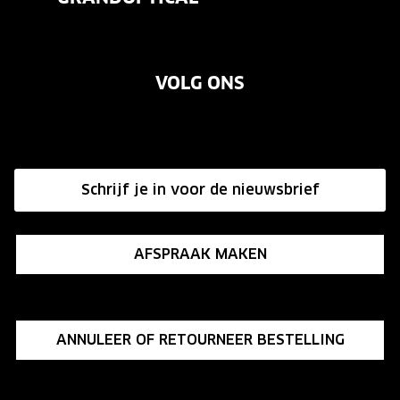
Contact
Oogmeting
Over ons
Garanties
Merken
VOLG ONS
Vacatures
Annuleer of retourneer een bestelling
Onze winkels
Hier de overeenkomst ontbinden
Affiliate programma
Schrijf je in voor de nieuwsbrief
Influencer programma
AFSPRAAK MAKEN
ANNULEER OF RETOURNEER BESTELLING