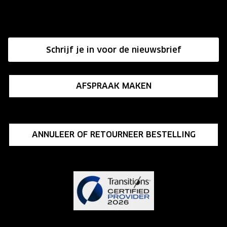
Onze winkels
Hier de overeenkomst ontbinden
Onze brillenglazen
Affiliate programma
Nikon brillenglazen
Schrijf je in voor de nieuwsbrief
Influencer programma
Transitions brillenglazen
AFSPRAAK MAKEN
ANNULEER OF RETOURNEER BESTELLING