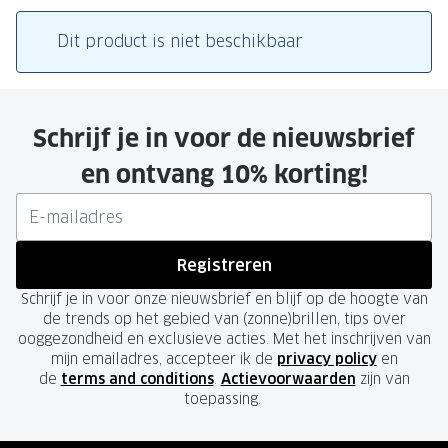
Leesbrillen
Skibrille
Nachtbrillen
Dit product is niet beschikbaar
MERKEN
Miu Miu
MERKEN
Prada
Ray-Ban
Schrijf je in voor de nieuwsbrief
Miu Miu
Prada
en ontvang 10% korting!
Gucci
Gucci
Ray-Ban
Tom For
Registreren
Burberry
Oakley
Schrijf je in voor onze nieuwsbrief en blijf op de hoogte van
Tom Ford
Burberr
de trends op het gebied van (zonne)brillen, tips over
ooggezondheid en exclusieve acties. Met het inschrijven van
Oakley
Saint Lau
mijn emailadres, accepteer ik de
privacy policy
en
de
terms and conditions
.
Actievoorwaarden
zijn van
Saint Laurent
Alle mer
toepassing.
Alle merken